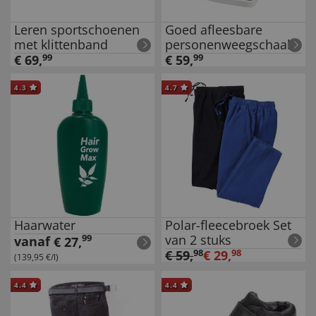
Leren sportschoenen
Goed afleesbare
met klittenband
personenweegschaal
€
69
,
99
€
59
,
99
4.3
4.7
Haarwater
Polar-fleecebroek Set
van 2 stuks
99
vanaf
€
27
,
€
59
,
98
€
29
,
98
(139,95 €/l)
4.4
4.4