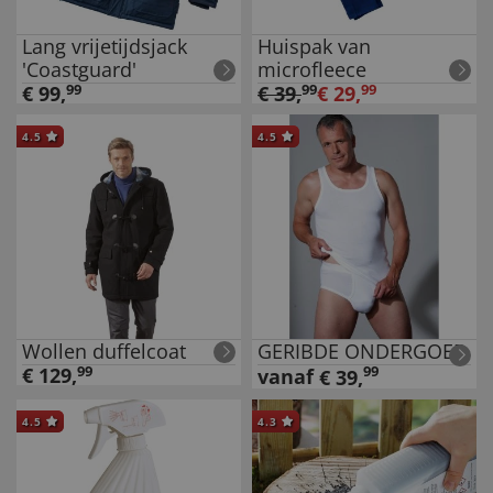
Lang vrijetijdsjack
Huispak van
'Coastguard'
microfleece
€
99
,
99
€
39
,
99
€
29
,
99
4.5
4.5
Wollen duffelcoat
GERIBDE ONDERGOED
€
129
,
99
99
vanaf
€
39
,
4.5
4.3