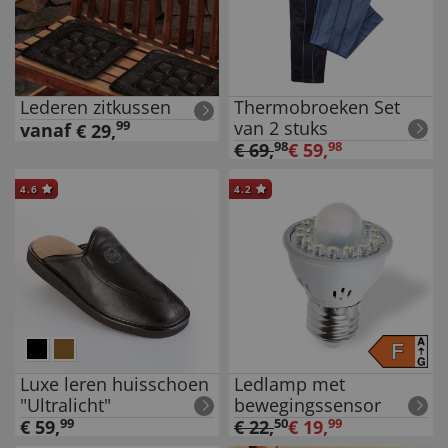
Lederen zitkussen
Thermobroeken Set
van 2 stuks
99
vanaf
€
29
,
€
69
,
98
€
59
,
98
4.6
4.2
Luxe leren huisschoen
Ledlamp met
"Ultralicht"
bewegingssensor
€
59
,
99
€
22
,
50
€
19
,
99