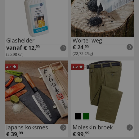
Glashelder
Wortel weg
99
€
24
,
99
vanaf
€
12
,
(22,72 €/kg)
(25,98 €/l)
4.8
4.2
Japans koksmes
Moleskin broek
€
39
,
99
€
99
,
99