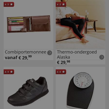
4.5
4.2
Combiportemonnee
Thermo-ondergoed
Alaska
99
vanaf
€
29
,
€
29
,
98
4.5
4.6