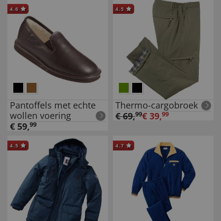
4.6
4.5
Pantoffels met echte
Thermo-cargobroek
wollen voering
€
69
,
99
€
39
,
99
€
59
,
99
4.5
4.7