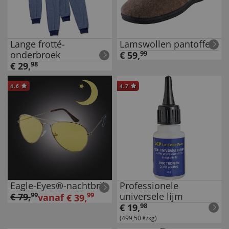
Lange frotté-
Lamswollen pantoffels
onderbroek
€
59
,
99
€
29
,
98
4.6
4.7
Eagle-Eyes®-nachtbril
Professionele
universele lijm
€
79
,
99
99
vanaf
€
39
,
€
19
,
98
(499,50 €/kg)