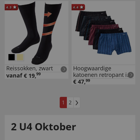
4.3
4.4
Reissokken, zwart
Hoogwaardige
katoenen retropant in
99
vanaf
€
19
,
set van 6
€
47
,
99
1
2
2 U4 Oktober