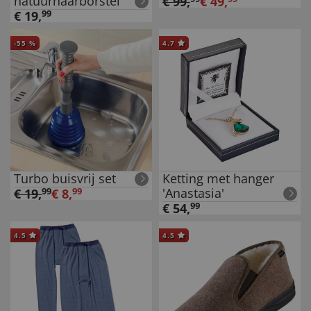
natuurhaarborstel
€
99
,
€
49
,
€
19
,
99
-
55
%
4.7
Turbo buisvrij set
Ketting met hanger
'Anastasia'
€
19
,
99
€
8
,
99
€
54
,
99
4.5
4.5