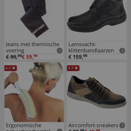
Jeans met thermische
Lamsvacht-
voering
klittenbandlaarzen
€
99
,
99
€
59
,
99
€
159
,
99
4.3
4.7
Ergonomische
Aircomfort-sneakers
99
99