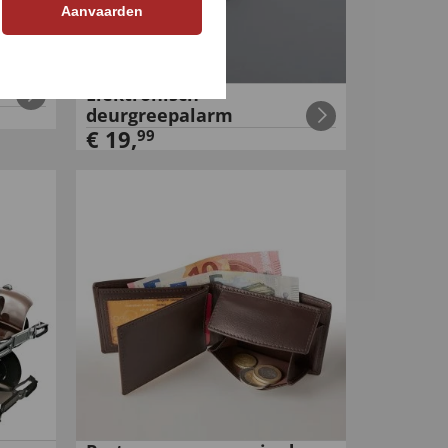
Aanvaarden
Elektronisch
deurgreepalarm
€
19
,
99