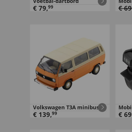
Voetbal-dartbord
Mobi
€
79
,
€
69
99
Volkswagen T3A minibus
Mobi
€
139
,
€
69
99