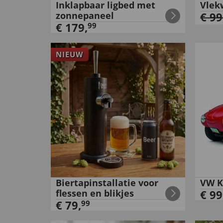
Inklapbaar ligbed met
Vlek
zonnepaneel
€
99
€
179
,
99
NIEUW
Biertapinstallatie voor
VW K
flessen en blikjes
€
99
€
79
,
99