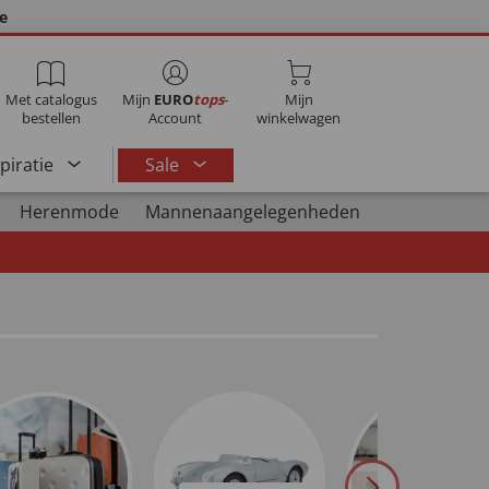
ie
Met catalogus
Mijn
EURO
tops
-
Mijn
bestellen
Account
winkelwagen
spiratie
Sale
Herenmode
Mannenaangelegenheden