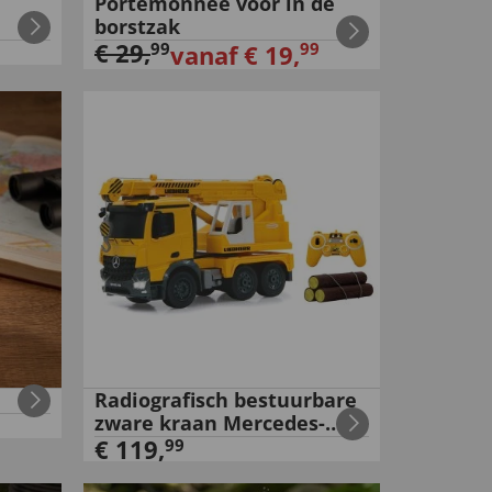
Portemonnee voor in de
borstzak
€
29
,
99
99
vanaf
€
19
,
Radiografisch bestuurbare
zware kraan Mercedes-
Benz Arocs
€
119
,
99