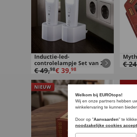
Inductie-led-
Myth
controlelampje Set van 2
€
24
€
49
,
€
39
,
98
98
NIEUW
Welkom bij EUROtops!
Wij en onze partners hebben uw
winkelervaring te kunnen biede
Door op "
Aanvaarden
" te klik
noodzakelijke cookies accep