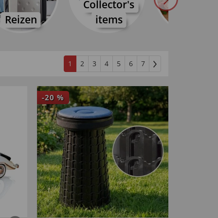
Collector's
Reizen
items
Mes
1
2
3
4
5
6
7
-
20
%