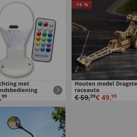
-
16
%
ichting met
Houten model Dragste
andsbediening
raceauto
,
€
59
,
€
49
,
99
99
99