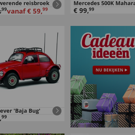
werende reisbroek
Mercedes 500K Mahar
,
€
99
,
99
99
99
vanaf
€
59
,
ever 'Baja Bug'
,
99