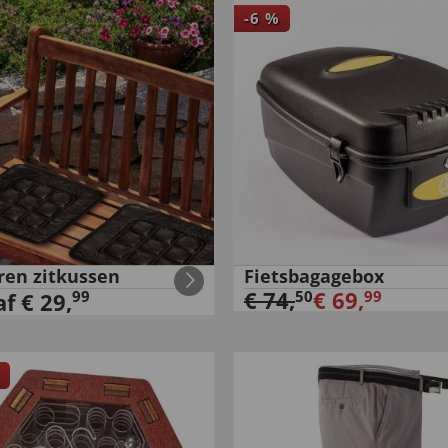
-
6
%
ren zitkussen
Fietsbagagebox
€
74
,
€
69
,
99
50
99
af
€
29
,