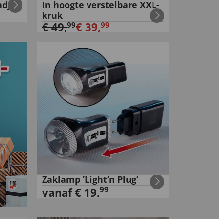
adja
In hoogte verstelbare XXL-
kruk
€
49
,
€
39
,
99
99
Zaklamp ’Light’n Plug’
99
vanaf
€
19
,