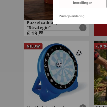
Instellingen
Privacyverklaring
Puzzelcadeaupakket
"Strategie"
€
19
,
99
NIEUW
-
30
%