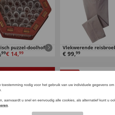
isch puzzel-doolhof
Vlekwerende reisbroe
,
€
14
,
€
99
,
99
99
99
NIEUW
 toestemming nodig voor het gebruik van uw individuele gegevens om 
n.
ken, aanvaardt u snel en eenvoudig alle cookies, als alternatief kunt u o
teren
.