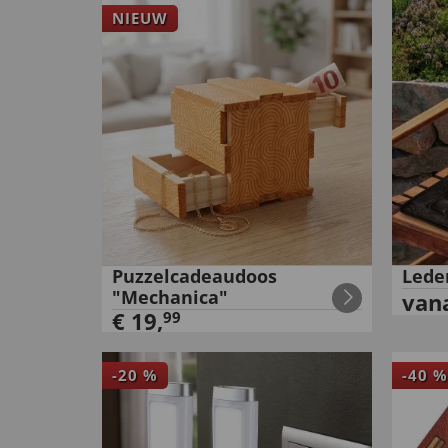
NIEUW
Puzzelcadeaudoos
Lede
"Mechanica"
van
€
19
,
99
-
20
%
-
40
%