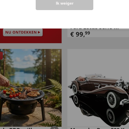
Ik weiger
Ford Lotus Serie III
€
99
,
99