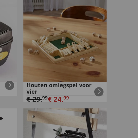
Houten omlegspel voor
vier
€
29
,
€
24
,
99
99