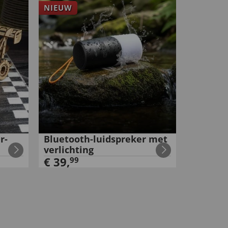
NIEUW
r-
Bluetooth-luidspreker met
verlichting
€
39
,
99