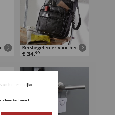
k
Reisbegeleider voor heren
€
34
,
99
u de best mogelijke
ok alleen
technisch