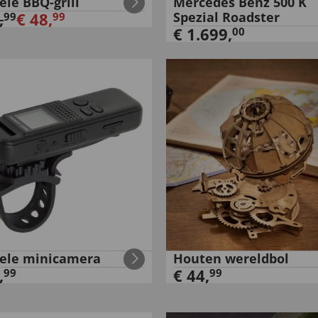
ele BBQ-grill
Mercedes Benz 500 K
,
€
48
,
Spezial Roadster
99
99
€
1.699
,
00
ele minicamera
Houten wereldbol
,
€
44
,
99
99