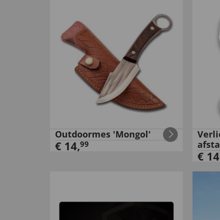
Outdoormes 'Mongol'
Verl
€
14
,
afst
99
€
14