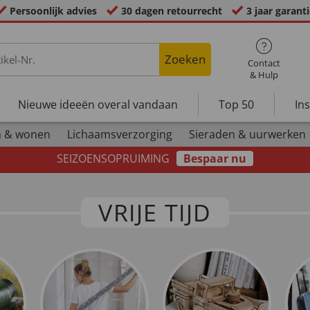
Persoonlijk advies
30 dagen retourrecht
3 jaar garant
Zoeken
Contact
& Hulp
Nieuwe ideeën overal vandaan
Top 50
In
n & wonen
Lichaamsverzorging
Sieraden & uurwerken
SEIZOENSOPRUIMING
Bespaar nu
VRIJE TIJD