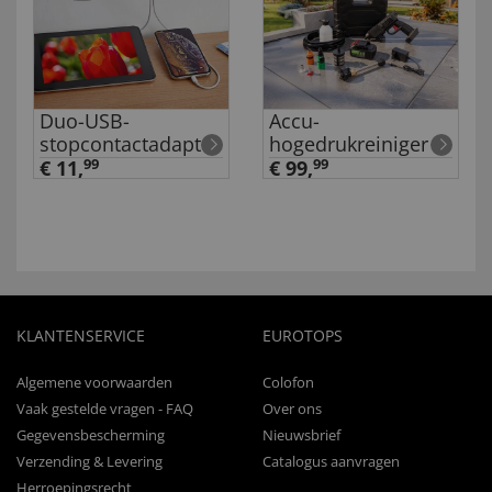
Duo-USB-
Accu-
stopcontactadapter
hogedrukreiniger
€ 11,
99
€ 99,
99
KLANTENSERVICE
EUROTOPS
Algemene voorwaarden
Colofon
Vaak gestelde vragen - FAQ
Over ons
Gegevensbescherming
Nieuwsbrief
Verzending & Levering
Catalogus aanvragen
Herroepingsrecht