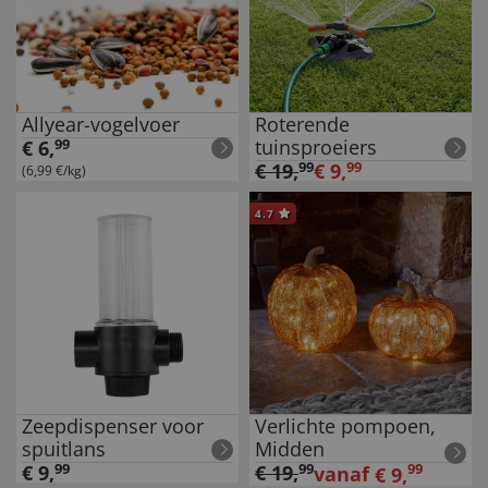
Allyear-vogelvoer
Roterende
tuinsproeiers
€
6
,
99
€
19
,
99
€
9
,
99
(6,99 €/kg)
4.7
Zeepdispenser voor
Verlichte pompoen,
spuitlans
Midden
€
9
,
99
€
19
,
99
99
vanaf
€
9
,