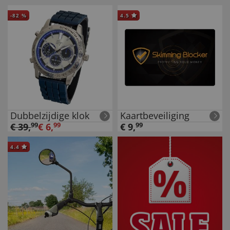
-
82
%
4.5
Dubbelzijdige klok
Kaartbeveiliging
€
39
,
99
€
6
,
99
€
9
,
99
4.4