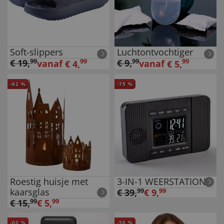
Soft-slippers
Luchtontvochtiger
€
19
,
99
99
€
9
,
99
99
vanaf
vanaf
€
4
,
€
5
,
-
62
%
-
75
%
Roestig huisje met
3-IN-1 WEERSTATION
kaarsglas
€
39
,
99
€
9
,
99
€
15
,
99
€
5
,
99
-
60
%
-
50
%