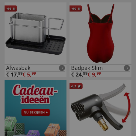
-
66
%
-
60
%
Afwasbak
Badpak Slim
€
17
,
99
€
5
,
99
€
24
,
99
€
9
,
99
4.5