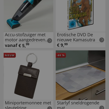
Accu-stofzuiger met
Erotische DVD De
motor aangedreven
nieuwe Kamasutra
borstel
99
€
9
,
99
vanaf
€
5
,
NIEUW
-
60
%
Miniportemonnee met
Starlyf sneldrogende
sleutelring
mat