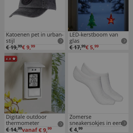
Katoenen pet in urban-
LED-kerstboom van
stijl
glas
€
19
,
99
€
9
,
99
€
17
,
99
€
5
,
99
4.8
Digitale outdoor
Zomerse
thermometer
sneakersokjes in een
set van 2
€
14
,
99
99
€
4
,
99
vanaf
€
9
,