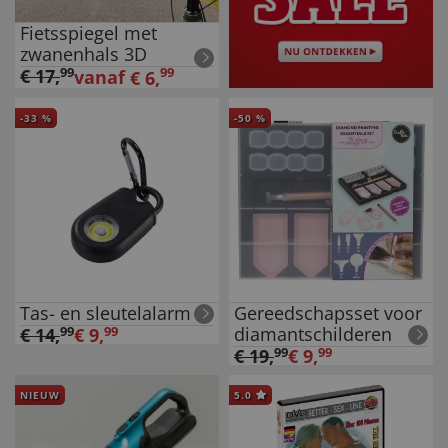
Fietsspiegel met
zwanenhals 3D
€
17
,
99
99
vanaf
€
6
,
-
33
%
-
50
%
Tas- en sleutelalarm
Gereedschapsset voor
diamantschilderen
€
14
,
99
€
9
,
99
€
19
,
99
€
9
,
99
NIEUW
5.0