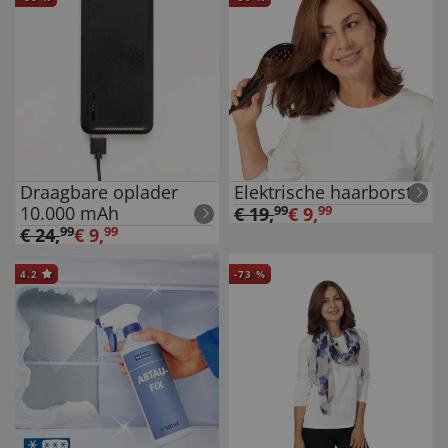
Draagbare oplader
Elektrische haarborstel
10.000 mAh
€
19
,
99
€
9
,
99
€
24
,
99
€
9
,
99
4.2
-
73
%