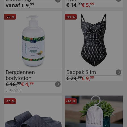
99
€
14
,
99
€
5
,
99
vanaf
€
9
,
-
70
%
-
66
%
Bergdennen
Badpak Slim
bodylotion
€
29
,
99
€
9
,
99
€
16
,
99
€
4
,
99
(19,96 €/l)
-
75
%
-
40
%