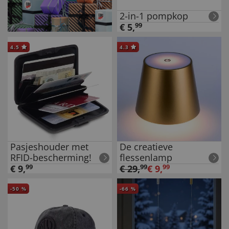
2-in-1 pompkop
€
5
,
99
4.5
4.3
Pasjeshouder met
De creatieve
RFID-bescherming!
flessenlamp
€
9
,
99
€
29
,
99
€
9
,
99
-
50
%
-
66
%