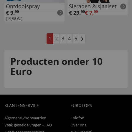
Ontdooispray
Sieraden & sjaalset
€
9
,
99
€
29
,
99
€
7
,
99
(19,98 €/l)
1
2
3
4
5
Producten onder 10
Euro
KLANTENSERVICE
EUROTOPS
Algemene voorwaarden
Colofon
Vaak gestelde vragen - FAQ
Over ons