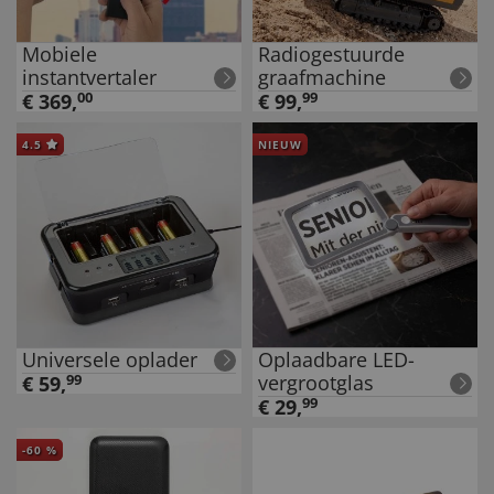
Mobiele
Radiogestuurde
instantvertaler
graafmachine
€
369
,
00
€
99
,
99
4.5
NIEUW
Universele oplader
Oplaadbare LED-
vergrootglas
€
59
,
99
€
29
,
99
-
60
%