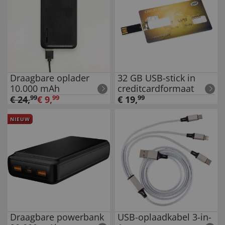
Draagbare oplader
32 GB USB-stick in
10.000 mAh
creditcardformaat
€
24
,
99
€
9
,
99
€
19
,
99
NIEUW
Draagbare powerbank
USB-oplaadkabel 3-in-