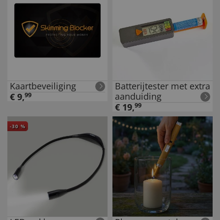
Kaartbeveiliging
Batterijtester met extra
aanduiding
€
9
,
99
€
19
,
99
-
30
%