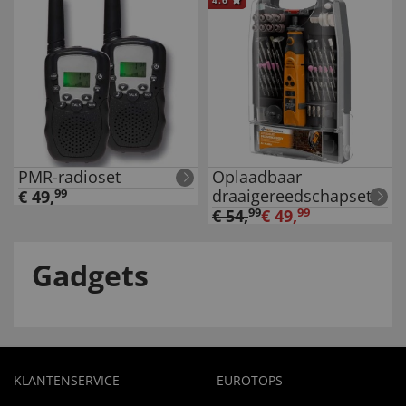
4.6
PMR-radioset
Oplaadbaar
draaigereedschapset
€
49
,
99
€
54
,
99
€
49
,
99
Gadgets
KLANTENSERVICE
EUROTOPS