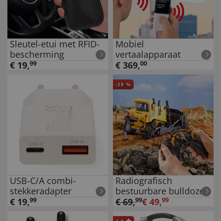
Sleutel-etui met RFID-
Mobiel
bescherming
vertaalapparaat
€
19
,
99
€
369
,
00
-
28
%
USB-C/A combi-
Radiografisch
stekkeradapter
bestuurbare bulldozer
€
19
,
99
€
69
,
99
€
49
,
99