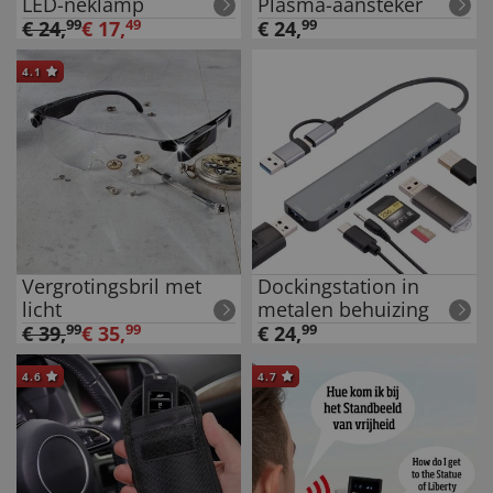
LED-neklamp
Plasma-aansteker
€
24
,
99
€
17
,
49
€
24
,
99
4.1
Vergrotingsbril met
Dockingstation in
licht
metalen behuizing
€
39
,
99
€
35
,
99
€
24
,
99
4.6
4.7