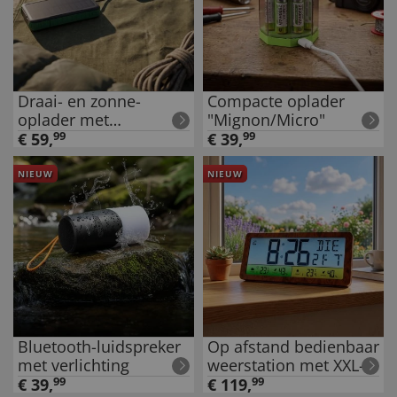
Draai- en zonne-
Compacte oplader
oplader met
"Mignon/Micro"
ingebouwde kabels
€
59
,
99
€
39
,
99
NIEUW
NIEUW
Bluetooth-luidspreker
Op afstand bedienbaar
met verlichting
weerstation met XXL-
kleurendisplay
€
39
,
99
€
119
,
99