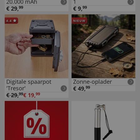
20.000 mAh
1
€
29
,
99
€
9
,
99
4.4
NIEUW
Digitale spaarpot
Zonne-oplader
'Tresor'
€
49
,
99
€
29
,
99
€
19
,
99