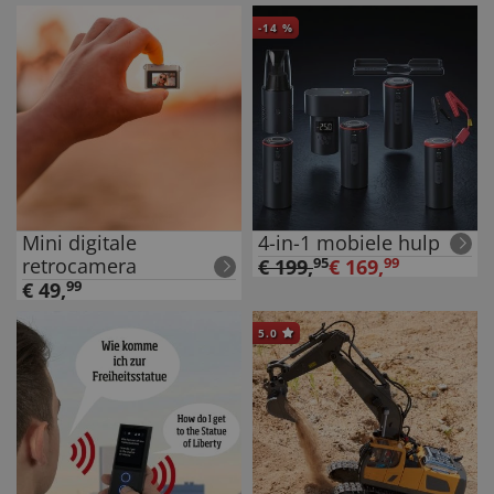
-
14
%
Mini digitale
4-in-1 mobiele hulp
retrocamera
€
199
,
95
€
169
,
99
€
49
,
99
5.0