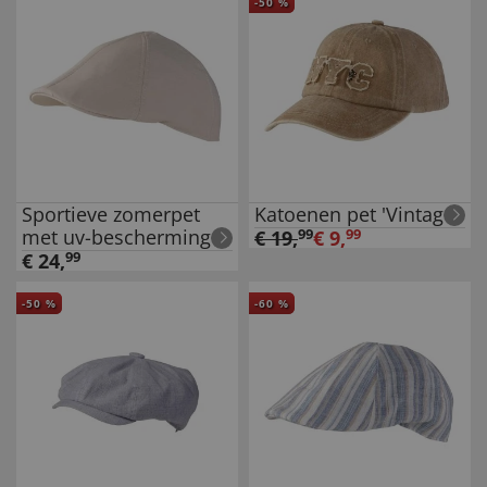
-
50
%
Sportieve zomerpet
Katoenen pet 'Vintage'
met uv-bescherming
€
19
,
99
€
9
,
99
€
24
,
99
-
50
%
-
60
%