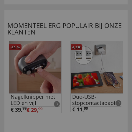
MOMENTEEL ERG POPULAIR BIJ ONZE
KLANTEN
-25
%
4,5
Nagelknipper met
Duo-USB-
LED en vijl
stopcontactadapter
99
€ 11,
99
€ 39
,
€ 29,
99