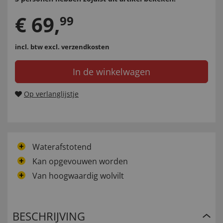
€
69
,
99
incl. btw
excl. verzendkosten
In de winkelwagen
Op verlanglijstje
Waterafstotend
Kan opgevouwen worden
Van hoogwaardig wolvilt
BESCHRIJVING