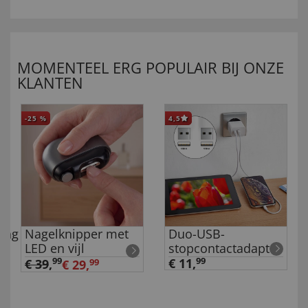
MOMENTEEL ERG POPULAIR BIJ ONZE
KLANTEN
-25
%
4,5
ing
Nagelknipper met
Duo-USB-
LED en vijl
stopcontactadapter
99
€ 11,
99
€ 39
,
€ 29,
99