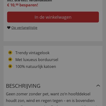
incl. btw
excl. verzendkosten
€
10
,
besparen!
00
In de winkelwagen
Op verlanglijstje
Trendy vintagelook
Met luxueus borduursel
100% natuurlijk katoen
BESCHRIJVING
Geen zomer zonder pet, want zo’n hoofddeksel
houdt zon, wind en regen tegen – en is bovendien