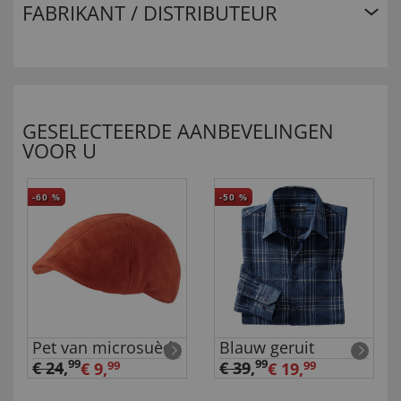
FABRIKANT / DISTRIBUTEUR
GESELECTEERDE AANBEVELINGEN
VOOR U
-60
%
-50
%
Pet van microsuède
Blauw geruit
99
99
€ 24
,
€ 39
,
€ 9,
99
€ 19,
99