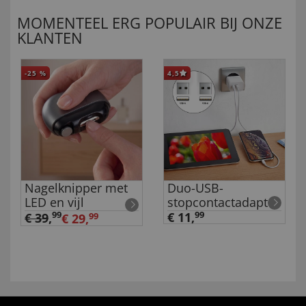
MOMENTEEL ERG POPULAIR BIJ ONZE
KLANTEN
-25
%
4,5
Nagelknipper met
Duo-USB-
LED en vijl
stopcontactadapter
99
€ 11,
99
€ 39
,
€ 29,
99