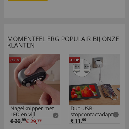
MOMENTEEL ERG POPULAIR BIJ ONZE
KLANTEN
-25
%
4,5
Nagelknipper met
Duo-USB-
LED en vijl
stopcontactadapter
99
€ 11,
99
€ 39
,
€ 29,
99