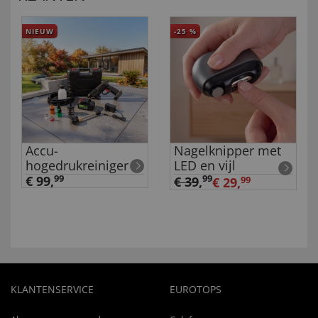
NIEUW
-25
%
Accu-
Nagelknipper met
hogedrukreiniger
LED en vijl
€ 99,
99
99
€ 39
,
€ 29,
99
KLANTENSERVICE
EUROTOPS