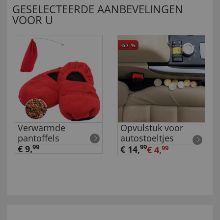
GESELECTEERDE AANBEVELINGEN
VOOR U
-67
%
Verwarmde
Opvulstuk voor
pantoffels
autostoeltjes
€ 9,
99
99
€ 14
,
€ 4,
99