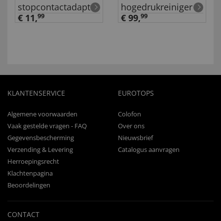
stopcontactadapter
hogedrukreiniger
€ 11,
99
€ 99,
99
KLANTENSERVICE
EUROTOPS
Algemene voorwaarden
Colofon
Vaak gestelde vragen - FAQ
Over ons
Gegevensbescherming
Nieuwsbrief
Verzending & Levering
Catalogus aanvragen
Herroepingsrecht
Klachtenpagina
Beoordelingen
CONTACT