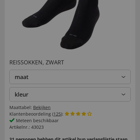
REISSOKKEN, ZWART
maat
kleur
Maattabel:
Bekijken
Klantenbeoordeling (
125
):
Meteen beschikbaar
Artikelnr.:
43023
31 personen hebben dit artikel hun verlanglijstje staan.