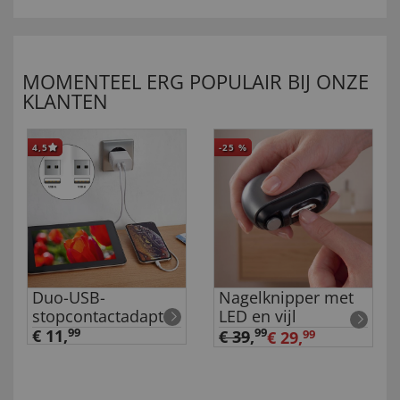
MOMENTEEL ERG POPULAIR BIJ ONZE
KLANTEN
4,5
-25
%
Duo-USB-
Nagelknipper met
stopcontactadapter
LED en vijl
€ 11,
99
99
€ 39
,
€ 29,
99