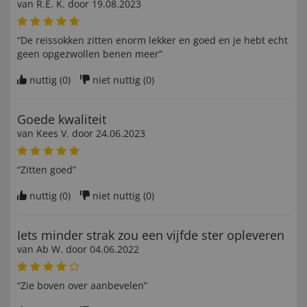
van
R.E. K
. door
19.08.2023
“De reissokken zitten enorm lekker en goed en je hebt echt
geen opgezwollen benen meer”
nuttig (
0
)
niet nuttig (
0
)
Goede kwaliteit
van
Kees V
. door
24.06.2023
“Zitten goed”
nuttig (
0
)
niet nuttig (
0
)
Iets minder strak zou een vijfde ster opleveren
van
Ab W
. door
04.06.2022
“Zie boven over aanbevelen”