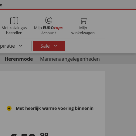
ie
Met catalogus
Mijn
EURO
tops
-
Mijn
bestellen
Account
winkelwagen
spiratie
Sale
Herenmode
Mannenaangelegenheden
Met heerlijk warme voering binnenin
99