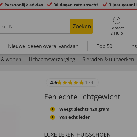
Persoonlijk advies
30 dagen retourrecht
3 jaar garant
Zoeken
Contact
& Hulp
Nieuwe ideeën overal vandaan
Top 50
In
 & wonen
Lichaamsverzorging
Sieraden & uurwerken
4.6
(174)
Een echte lichtgewicht
Weegt slechts 120 gram
Van echt leder
LUXE LEREN HUISSCHOEN