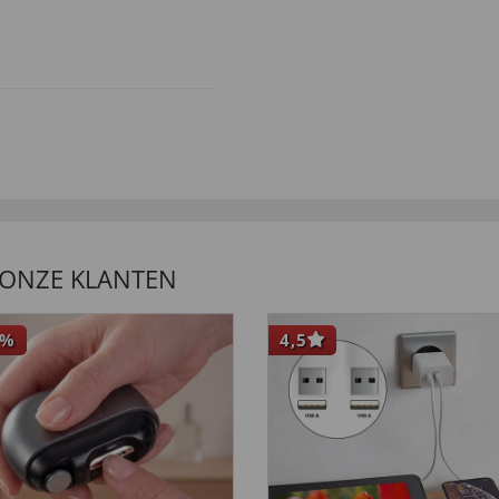
moeten betalen hierop
 ONZE KLANTEN
%
4,5