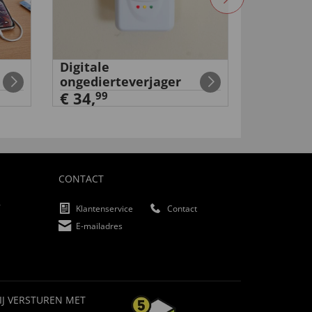
Digitale
Set
ongedierteverjager
accusch
€ 34,
99
99
€ 29
,
CONTACT
f
Klantenservice
Contact
E-mailadres
IJ VERSTUREN MET