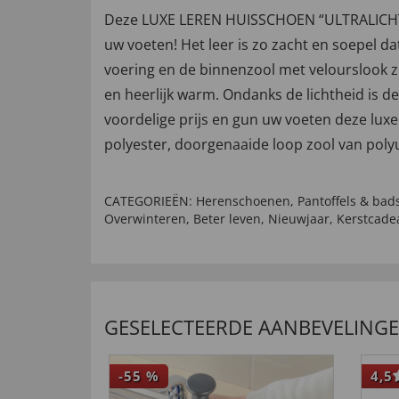
Deze LUXE LEREN HUISSCHOEN “ULTRALICHT” we
uw voeten! Het leer is zo zacht en soepel da
voering en de binnenzool met velourslook 
en heerlijk warm. Ondanks de lichtheid is d
voordelige prijs en gun uw voeten deze luxe
polyester, doorgenaaide loop zool van pol
CATEGORIEËN:
Herenschoenen
,
Pantoffels & bad
Overwinteren
,
Beter leven
,
Nieuwjaar
,
Kerstcade
GESELECTEERDE AANBEVELING
-55
%
4,5