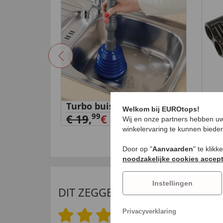
met
Turbo buisvrij set
2-i
Welkom bij EUROtops!
€ 5
99
€ 19
,
€ 8,
99
Wij en onze partners hebben uw
winkelervaring te kunnen biede
Door op "
Aanvaarden
" te klik
noodzakelijke cookies accep
Instellingen
DIT ZEGGEN ONZE KLANTEN
Privacyverklaring
4.6 van 5 sterren