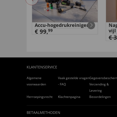
“Tevreden ”
nuttig (
0
)
niet nuttig (
0
)
tanium'
Accu-hogedrukreiniger
Nag
€ 99,
vijl
99
€ 
Goede kwaliteit
van
Frans J
. door
13.11.2021
“Meteen in gebruik loopt lekker ”
nuttig (
0
)
niet nuttig (
0
)
KLANTENSERVICE
Algemene
Vaak gestelde vragen
Gegevensbescher
Prettig licht en warm
voorwaarden
- FAQ
Verzending &
van
Mieke D
. door
02.11.2021
Levering
Herroepingsrecht
Klachtenpagina
Beoordelingen
“Tevreden , ook redelijk geprijsd”
nuttig (
0
)
niet nuttig (
0
)
BETAALMETHODEN