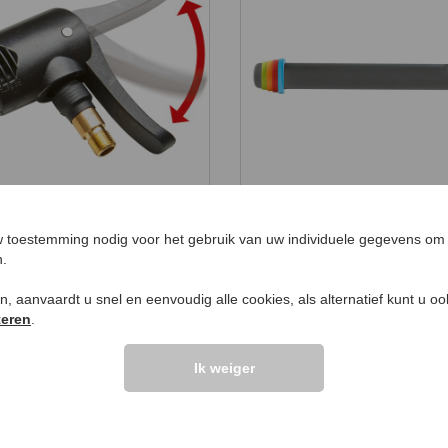
n-1 pompkop
Siliconen deegroller
,
€ 34,
99
99
 toestemming nodig voor het gebruik van uw individuele gegevens om 
n.
ken, aanvaardt u snel en eenvoudig alle cookies, als alternatief kunt u o
teren
.
Ik weiger
UW PRODUCTVRA
Vraag stellen