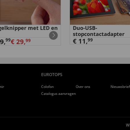
elknipper met LED en
Duo-USB-
stopcontactadapter
€ 11,
99
99
39
,
€ 29,
99
EUROTOPS
ming
Colofon
Over ons
Nieuwsbrie
Catalogus aanvragen
W