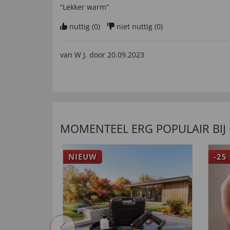
“Lekker warm”
nuttig (
0
)
niet nuttig (
0
)
van
W J
. door
20.09.2023
“Bevallen heel goed , alleen wel verzendkosten 
gereageerd maar geen reactie ”
nuttig (
0
)
niet nuttig (
0
)
MOMENTEEL ERG POPULAIR BIJ
Prima huisschoen.
van
John F
. door
28.09.2022
NIEUW
-25
“Direct gebruikt en bevalt zeer goed.”
nuttig (
0
)
niet nuttig (
0
)
van
jaak d
. door
04.03.2022