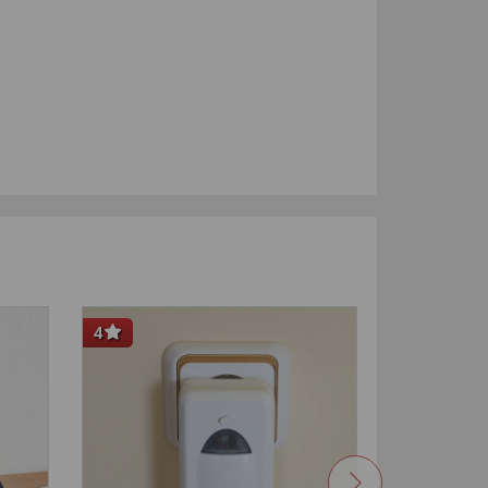
4
-33
%