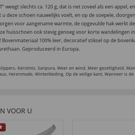
egt slechts ca. 120 g, dat is net zoveel als een appel, e
t u deze schoen nauwelijks voelt, en op de soepele, doorgena
zorgen voor aangename warmte, de opgevulde hak werkt de
eze huisschoen ook stevig genoeg voor korte wandelingen in
! Bovenmateriaal 100% leer, decoratief stiksel op de boven
yurethaan. Geproduceerd in Europa.
slippers
,
Kerstmis
,
Sanpura
,
Weer en wind
,
Meer gezelligheid
,
Man
aus
,
Herenmode
,
Winterkleding
,
Op de veilige kant
,
Wanneer is de
EN VOOR U