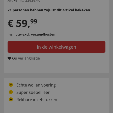
Artikelnr.:
22828.46
21 personen hebben zojuist dit artikel bekeken.
€
59
,
99
incl. btw
excl. verzendkosten
In de winkelwagen
Op verlanglijstje
Echte wollen voering
Super soepel leer
Rekbare inzetstukken