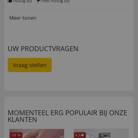
nuttig (
0
)
niet nuttig (
0
)
Meer tonen
UW PRODUCTVRAGEN
Vraag stellen
MOMENTEEL ERG POPULAIR BIJ ONZE
KLANTEN
-25
%
4,5