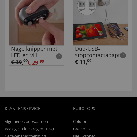
Nagelknipper met
Duo-USB-
LED en vijl
stopcontactadapter
99
€ 11,
99
€ 39
,
€ 29,
99
KLANTENSERVICE
EUROTOPS
Algemene voorwaarden
Colofon
Vaak gestelde vragen - FAQ
Over ons
Gegevensbescherming
Nieuwsbrief