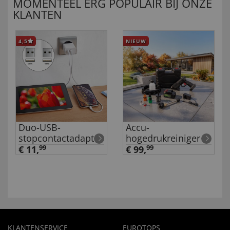
MOMENTEEL ERG POPULAIR BIJ ONZE
KLANTEN
4,5
NIEUW
Duo-USB-
Accu-
stopcontactadapter
hogedrukreiniger
€ 11,
99
€ 99,
99
KLANTENSERVICE
EUROTOPS