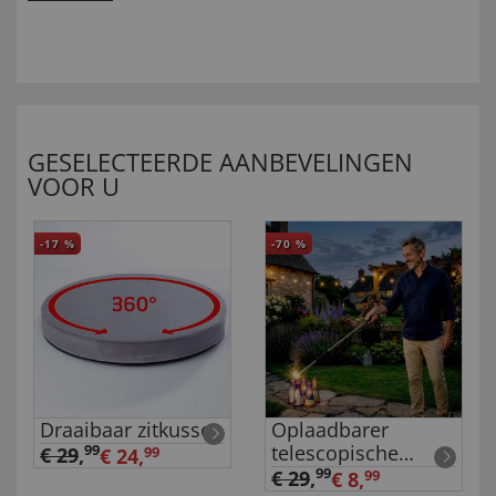
GESELECTEERDE AANBEVELINGEN
VOOR U
-17
%
-70
%
Draaibaar zitkussen
Oplaadbarer
telescopische
99
€ 29
,
€ 24,
99
aansteker
99
€ 29
,
€ 8,
99