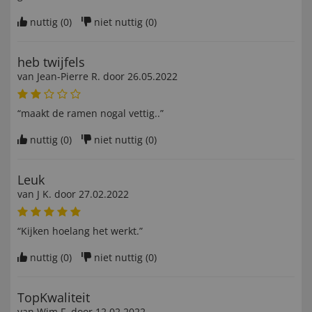
nuttig (
0
)
niet nuttig (
0
)
heb twijfels
van
Jean-Pierre R
. door
26.05.2022
“maakt de ramen nogal vettig..”
nuttig (
0
)
niet nuttig (
0
)
Leuk
van
J K
. door
27.02.2022
“Kijken hoelang het werkt.”
nuttig (
0
)
niet nuttig (
0
)
TopKwaliteit
van
Wim F
. door
12.02.2022