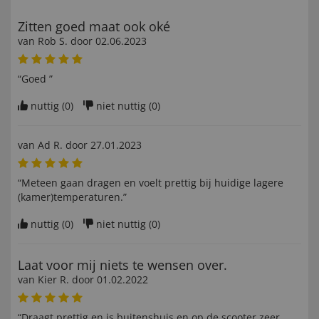
Zitten goed maat ook oké
van
Rob S
. door
02.06.2023
“Goed ”
nuttig (
0
)
niet nuttig (
0
)
van
Ad R
. door
27.01.2023
“Meteen gaan dragen en voelt prettig bij huidige lagere
(kamer)temperaturen.”
nuttig (
0
)
niet nuttig (
0
)
Laat voor mij niets te wensen over.
van
Kier R
. door
01.02.2022
“Draagt prettig en is buitenshuis en op de scooter zeer