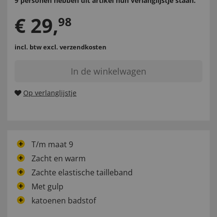
9 personen hebben dit artikel hun verlanglijstje staan.
€
29
,
98
incl. btw
excl. verzendkosten
In de winkelwagen
Op verlanglijstje
T/m maat 9
Zacht en warm
Zachte elastische tailleband
Met gulp
katoenen badstof