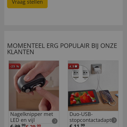
Vraag stellen
MOMENTEEL ERG POPULAIR BIJ ONZE
KLANTEN
-25
%
4,5
Nagelknipper met
Duo-USB-
LED en vijl
stopcontactadapter
99
€ 11,
99
€ 39
,
€ 29,
99