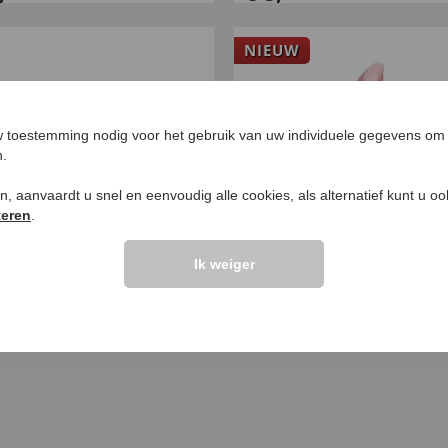
NIEUW
 toestemming nodig voor het gebruik van uw individuele gegevens om 
n.
ken, aanvaardt u snel en eenvoudig alle cookies, als alternatief kunt u o
teren
.
Ik weiger
ltrimmer
Zachte duimorthese
,
€
19
,
99
99