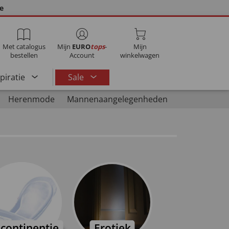
ie
Met catalogus
Mijn
EURO
tops
-
Mijn
bestellen
Account
winkelwagen
spiratie
Sale
Herenmode
Mannenaangelegenheden
ncontinentie
Erotiek