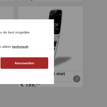
u de best mogelijke
ok alleen
technisch
Aanvaarden
Klaptelefoon 4G met
camera
€
159
,
99