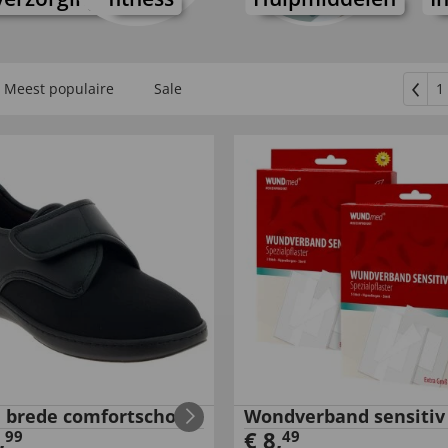
Meest populaire
Sale
1
a brede comfortschoen
Wondverband sensitiv
,
€
8
,
99
49