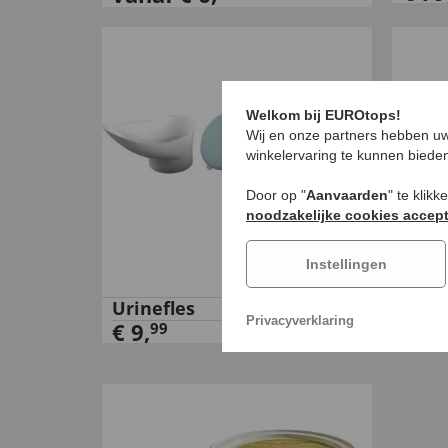
Welkom bij EUROtops!
Wij en onze partners hebben uw
winkelervaring te kunnen biede
Door op "
Aanvaarden
" te klik
noodzakelijke cookies accep
Instellingen
Urinefles
Nage
Privacyverklaring
€
9
,
€
19
99