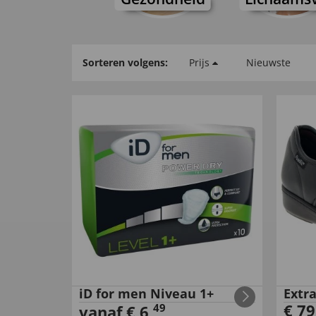
Sorteren volgens:
Prijs
Nieuwste
iD for men Niveau 1+
Extr
€
79
49
vanaf
€
6
,