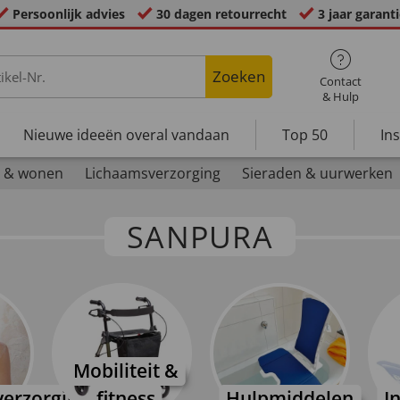
Persoonlijk advies
30 dagen retourrecht
3 jaar garant
Zoeken
Contact
& Hulp
Nieuwe ideeën overal vandaan
Top 50
In
 & wonen
Lichaamsverzorging
Sieraden & uurwerken
SANPURA
Mobiliteit &
erzorging
fitness
Hulpmiddelen
I