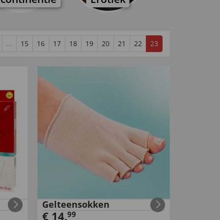
...
15
16
17
18
19
20
21
22
23
Gelteensokken
€
14
,
99