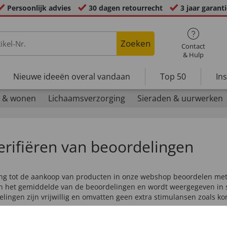
Persoonlijk advies
30 dagen retourrecht
3 jaar garant
Zoeken
Contact
& Hulp
Nieuwe ideeën overal vandaan
Top 50
In
 & wonen
Lichaamsverzorging
Sieraden & uurwerken
erifiëren van beoordelingen
king tot de aankoop van producten in onze webshop beoordelen me
an het gemiddelde van de beoordelingen en wordt weergegeven in 
ngen zijn vrijwillig en omvatten geen extra stimulansen zoals kor
en ervoor dat alleen gebruikers die het product hebben gekocht h