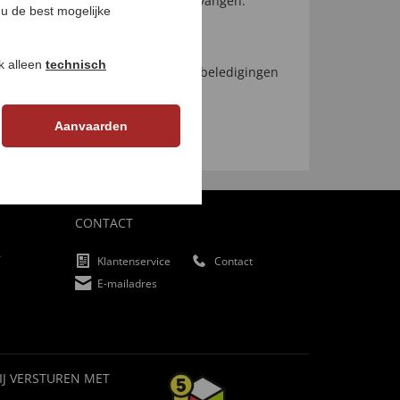
hebben gekocht en ook hebben ontvangen.
u de best mogelijke
ns.
ok alleen
technisch
lfde geldt voor beoordelingen die beledigingen
rustedshops.nl/reviews/).
Aanvaarden
CONTACT
f
Klantenservice
Contact
E-mailadres
IJ VERSTUREN MET