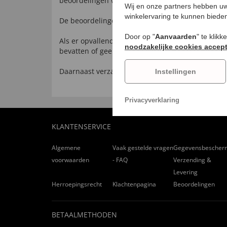
beoordelingen worden bijvoorbeeld alleen verst
Wij en onze partners hebben uw
winkelervaring te kunnen biede
De beoordelingen kunnen niet anoniem worden 
Door op "
Aanvaarden
" te klik
Als er opvallende aanwijzingen zijn dat de beoor
noodzakelijke cookies accep
bevatten of geen betrekking hebben op het geko
Daarnaast verzamelen we algemene winkelbeoorde
Instellingen
Privacyverklaring
KLANTENSERVICE
Algemene
Vaak gestelde vragen
Gegevensbescher
voorwaarden
- FAQ
Verzending &
Levering
Herroepingsrecht
Klachtenpagina
Beoordelingen
BETAALMETHODEN