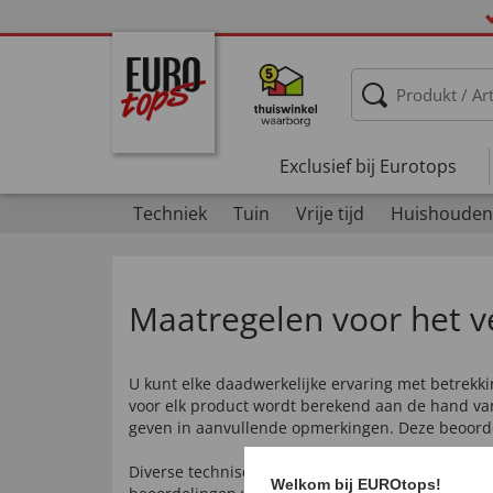
Exclusief bij Eurotops
Techniek
Tuin
Vrije tijd
Huishouden
Maatregelen voor het v
U kunt elke daadwerkelijke ervaring met betrek
voor elk product wordt berekend aan de hand v
geven in aanvullende opmerkingen. Deze beoordeli
Diverse technische en manuele maatregelen zorg
Welkom bij EUROtops!