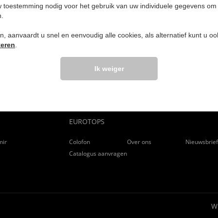
uurd naar de e-mailadressen van klanten die het product bij ons 
 toestemming nodig voor het gebruik van uw individuele gegevens om 
n.
geschreven en worden handmatig vergeleken met de bestelgegeve
ken, aanvaardt u snel en eenvoudig alle cookies, als alternatief kunt u o
deling niet op ervaring is gebaseerd, wordt deze verwijderd. Hetze
teren
.
chte product.
lingen via onze jarenlange partner Trusted Shops (https://www.t
Ik weiger
EUROTOPS
ming
Colofon
Over ons
Nieuwsbrie
Catalogus aanvragen
W