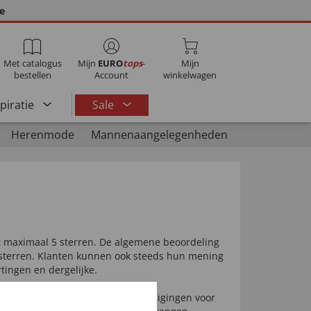
ie
Met catalogus
Mijn
EURO
tops
-
Mijn
bestellen
Account
winkelwagen
spiratie
Sale
Herenmode
Mannenaangelegenheden
t maximaal 5 sterren. De algemene beoordeling
sterren. Klanten kunnen ook steeds hun mening
tingen en dergelijke.
et ook kunnen beoordelen. Uitnodigingen voor