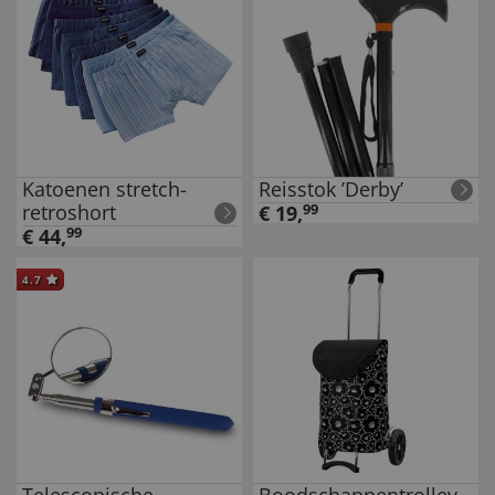
Katoenen stretch-
Reisstok ’Derby’
retroshort
€
19
,
99
€
44
,
99
4.7