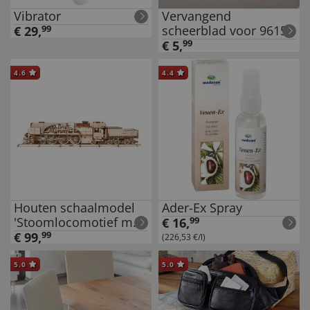
Vibrator
Vervangend
scheerblad voor 96158
€
29
,
99
€
5
,
99
4.6
4.4
Houten schaalmodel
Ader-Ex Spray
'Stoomlocomotief met
€
16
,
99
tender'
€
99
,
99
(226,53 €/l)
5.0
5.0