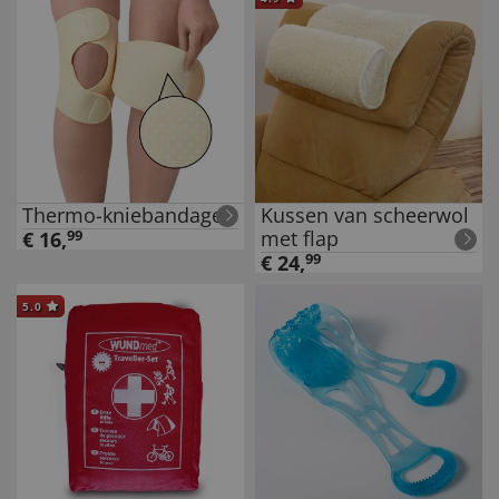
Thermo-kniebandage
Kussen van scheerwol
met flap
€
16
,
99
€
24
,
99
5.0