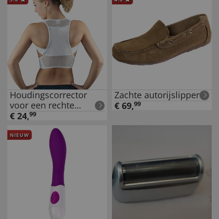
Houdingscorrector
Zachte autorijslipper
voor een rechte
€
69
,
99
houding
€
24
,
99
NIEUW