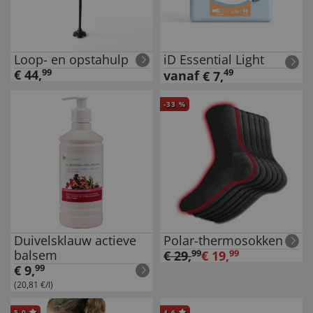
Loop- en opstahulp
iD Essential Light
€
44
,
99
49
vanaf
€
7
,
-
33
%
Duivelsklauw actieve
Polar-thermosokken
balsem
€
29
,
99
€
19
,
99
€
9
,
99
(20,81 €/l)
5.0
4.6