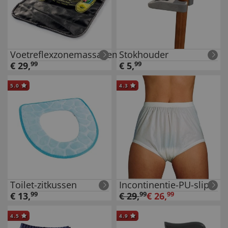
Voetreflexzonemassagemat
Stokhouder
€
29
,
99
€
5
,
99
5.0
4.3
Toilet-zitkussen
Incontinentie-PU-slip
€
13
,
99
€
29
,
99
€
26
,
99
4.5
4.9