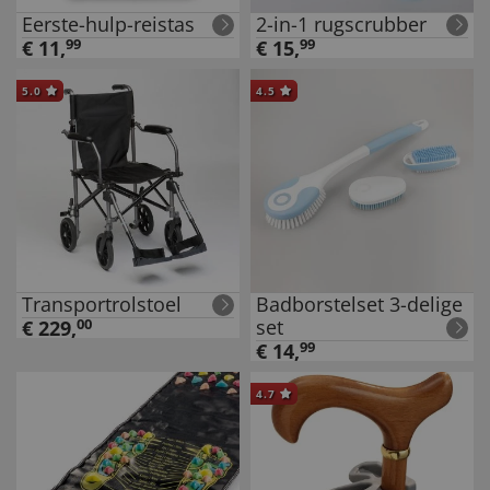
Eerste-hulp-reistas
2-in-1 rugscrubber
€
11
,
99
€
15
,
99
5.0
4.5
Transportrolstoel
Badborstelset 3-delige
set
€
229
,
00
€
14
,
99
4.7