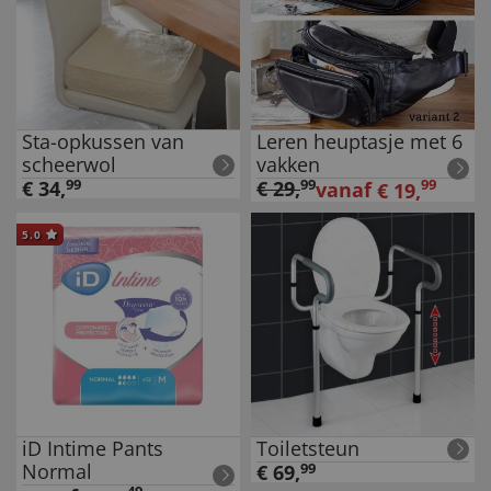
Sta-opkussen van
Leren heuptasje met 6
scheerwol
vakken
€
34
,
99
€
29
,
99
99
vanaf
€
19
,
5.0
iD Intime Pants
Toiletsteun
Normal
€
69
,
99