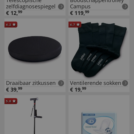
Telescopische
Boodschappentrolley
zelfdiagnosespiegel
Campus
€
12
,
99
€
119
,
99
4.2
4.7
Draaibaar zitkussen
Ventilerende sokken
€
39
,
99
€
19
,
99
5.0