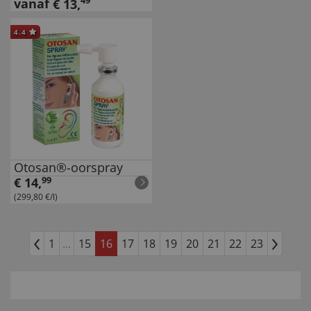
49
vanaf
€
13
,
4.4
Otosan®-oorspray
€
14
,
99
(299,80 €/l)
1
...
15
16
17
18
19
20
21
22
23