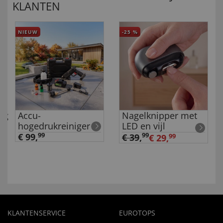
KLANTEN
NIEUW
-25
%
ng
Accu-
Nagelknipper met
hogedrukreiniger
LED en vijl
€ 99,
99
99
€ 39
,
€ 29,
99
KLANTENSERVICE
EUROTOPS