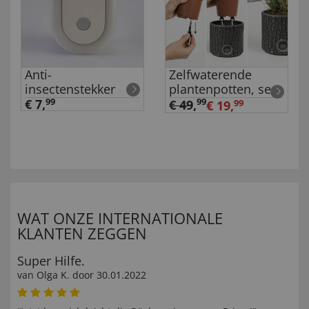
Anti-
Zelfwaterende
insectenstekker
plantenpotten, set
van 2
€ 7,
99
99
€ 49
,
€ 19,
99
WAT ONZE INTERNATIONALE
KLANTEN ZEGGEN
Super Hilfe.
van
Olga K
. door
30.01.2022