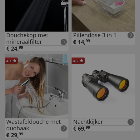
Douchekop met
Pillendose 3 in 1
mineraalfilter
€
14
,
99
€
24
,
99
4.6
4.2
Wastafeldouche met
Nachtkijker
duohaak
€
69
,
99
€
29
,
99