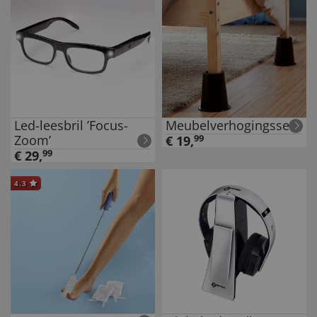
Led-leesbril ’Focus-
Meubelverhogingsset
Zoom’
€
19
,
99
€
29
,
99
4.3