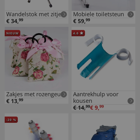
Wandelstok met zitje
Mobiele toiletsteun
€
34
,
99
€
59
,
99
NIEUW
4.6
Zakjes met rozengeur
Aantrekhulp voor
kousen
€
13
,
99
€
14
,
99
€
9
,
99
-
20
%