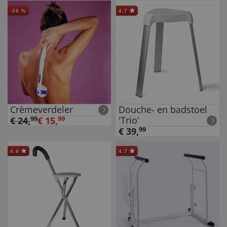
-
36
%
4.7
Crèmeverdeler
Douche- en badstoel
'Trio'
€
24
,
99
€
15
,
99
€
39
,
99
4.4
4.7