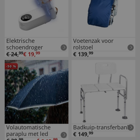
Elektrische
Voetenzak voor
schoendroger
rolstoel
€
24
,
99
€
19
,
99
€
139
,
99
-
50
%
Volautomatische
Badkuip-transferbank
paraplu met led
€
149
,
99
99
99