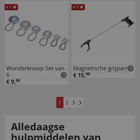
4.1
4.7
Wonderknoop Set van
Magnetische grijparm
6
€
15
,
99
€
9
,
99
1
2
3
Alledaagse
hulpmiddelen van