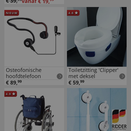
€
39
,
vanaf
€
19
,
NIEUW
4.6
Osteofonische
Toiletzitting 'Clipper'
hoofdtelefoon
met deksel
€
89
,
99
€
59
,
99
4.9