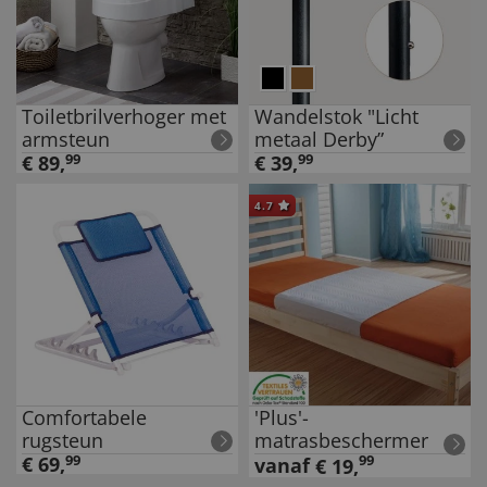
Toiletbrilverhoger met
Wandelstok "Licht
armsteun
metaal Derby”
€
89
,
99
€
39
,
99
4.7
Comfortabele
'Plus'-
rugsteun
matrasbeschermer
€
69
,
99
99
vanaf
€
19
,