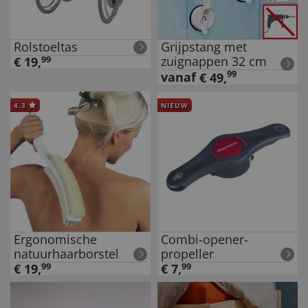
Rolstoeltas
Grijpstang met
zuignappen 32 cm
€
19
,
99
99
vanaf
€
49
,
4.3
NIEUW
Ergonomische
Combi-opener-
natuurhaarborstel
propeller
€
19
,
99
€
7
,
99