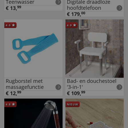
Teenwasser
Digitale draadloze
hoofdtelefoon
€
13
,
99
€
179
,
00
4.6
4.9
Rugborstel met
Bad- en douchestoel
massagefunctie
'3-in-1'
€
12
,
99
€
109
,
99
4.8
NIEUW