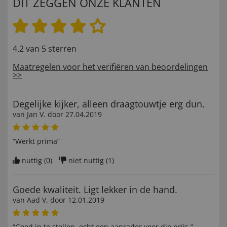
DIT ZEGGEN ONZE KLANTEN
4.2 van 5 sterren
Maatregelen voor het verifiëren van beoordelingen
>>
Degelijke kijker, alleen draagtouwtje erg dun.
van
Jan V
. door
27.04.2019
“Werkt prima”
nuttig (
0
)
niet nuttig (
1
)
Goede kwaliteit. Ligt lekker in de hand.
van
Aad V
. door
12.01.2019
“Goed in te stellen, echt een aanrader voor die prijs.”