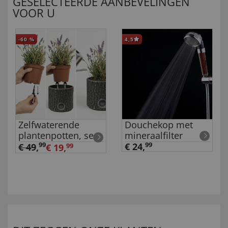
GESELECTEERDE AANBEVELINGEN
VOOR U
-60
%
4,5
Zelfwaterende
Douchekop met
plantenpotten, set
mineraalfilter
van 2
99
€ 24,
99
€ 49
,
€ 19,
99