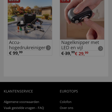
NIEUW
-25
%
Accu-
Nagelknipper met
hogedrukreiniger
LED en vijl
€ 99,
99
99
€ 39
,
€ 29,
99
KLANTENSERVICE
EUROTOPS
Algemene voorwaarden
Colofon
Vaak gestelde vragen - FAQ
Over ons