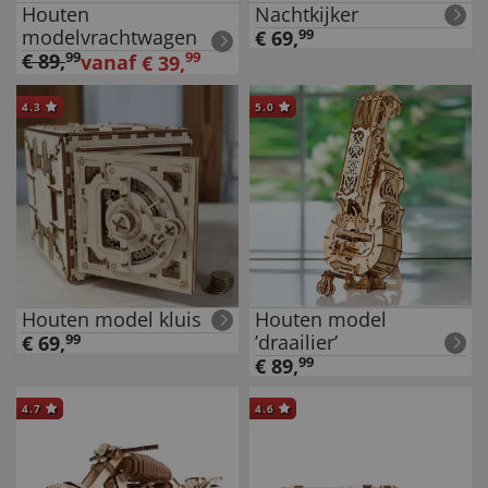
Houten
Nachtkijker
modelvrachtwagen
€
69
,
99
€
89
,
99
99
vanaf
€
39
,
4.3
5.0
Houten model kluis
Houten model
’draailier’
€
69
,
99
€
89
,
99
4.7
4.6