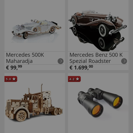
Mercedes 500K
Mercedes Benz 500 K
Maharadja
Spezial Roadster
€
99
,
99
€
1.699
,
00
5.0
4.2