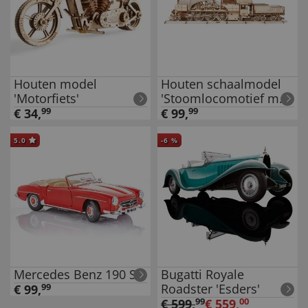
Houten model
Houten schaalmodel
'Motorfiets'
'Stoomlocomotief met
tender'
€
34
,
99
€
99
,
99
5.0
-
6
%
Mercedes Benz 190 SL
Bugatti Royale
Roadster 'Esders'
€
99
,
99
€
599
,
99
€
559
,
00