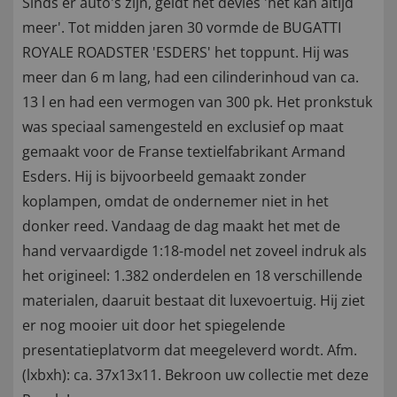
Sinds er auto's zijn, geldt het devies 'het kan altijd
meer'. Tot midden jaren 30 vormde de BUGATTI
ROYALE ROADSTER 'ESDERS' het toppunt. Hij was
meer dan 6 m lang, had een cilinderinhoud van ca.
13 l en had een vermogen van 300 pk. Het pronkstuk
was speciaal samengesteld en exclusief op maat
gemaakt voor de Franse textielfabrikant Armand
Esders. Hij is bijvoorbeeld gemaakt zonder
koplampen, omdat de ondernemer niet in het
donker reed. Vandaag de dag maakt het met de
hand vervaardigde 1:18-model net zoveel indruk als
het origineel: 1.382 onderdelen en 18 verschillende
materialen, daaruit bestaat dit luxevoertuig. Hij ziet
er nog mooier uit door het spiegelende
presentatieplatvorm dat meegeleverd wordt. Afm.
(lxbxh): ca. 37x13x11. Bekroon uw collectie met deze