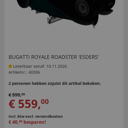
BUGATTI ROYALE ROADSTER 'ESDERS'
Leverbaar vanaf: 10.11.2026
Artikelnr.:
40306
2 personen hebben zojuist dit artikel bekeken.
€
599
,
99
€
559
,
00
incl. btw
excl. verzendkosten
€
40
,
besparen!
99