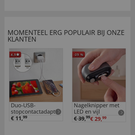
MOMENTEEL ERG POPULAIR BIJ ONZE
KLANTEN
4,5
-25
%
Duo-USB-
Nagelknipper met
stopcontactadapter
LED en vijl
€ 11,
99
99
€ 39
,
€ 29,
99