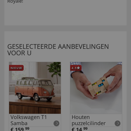
Royale!
GESELECTEERDE AANBEVELINGEN
VOOR U
NIEUW
4,5
Volkswagen T1
Houten
Samba
puzzelcilinder
€ 159,
99
€ 14,
99