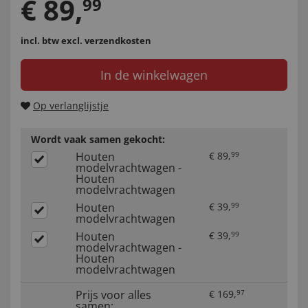
€
89
,
99
incl. btw
excl. verzendkosten
In de winkelwagen
Op verlanglijstje
Wordt vaak samen gekocht:
Houten
€
89
,
99
modelvrachtwagen -
Houten
modelvrachtwagen
Houten
€
39
,
99
modelvrachtwagen
Houten
€
39
,
99
modelvrachtwagen -
Houten
modelvrachtwagen
Prijs voor alles
€
169
,
97
samen: