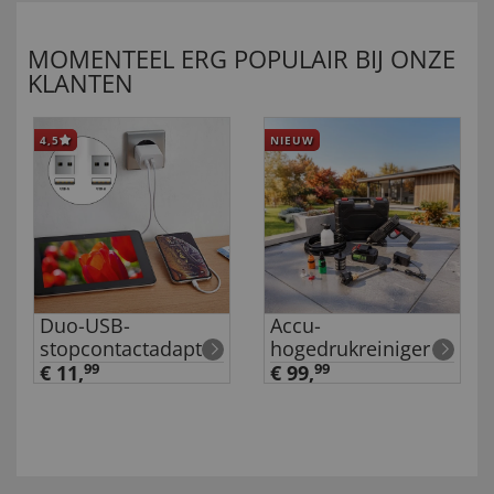
MOMENTEEL ERG POPULAIR BIJ ONZE
KLANTEN
4,5
NIEUW
Duo-USB-
Accu-
stopcontactadapter
hogedrukreiniger
€ 11,
99
€ 99,
99