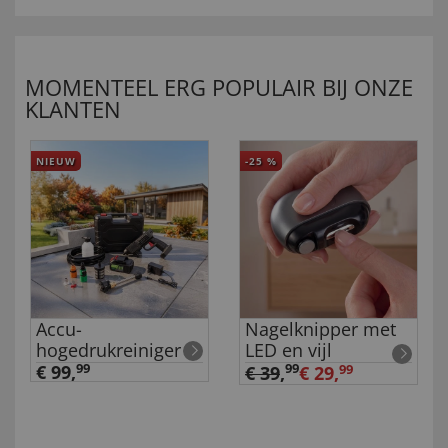
MOMENTEEL ERG POPULAIR BIJ ONZE
KLANTEN
NIEUW
-25
%
Accu-
Nagelknipper met
hogedrukreiniger
LED en vijl
€ 99,
99
99
€ 39
,
€ 29,
99