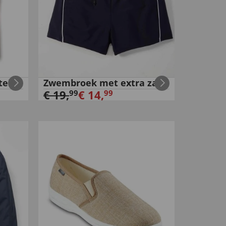
teit
Zwembroek met extra zak
€
19
,
€
14
,
99
99