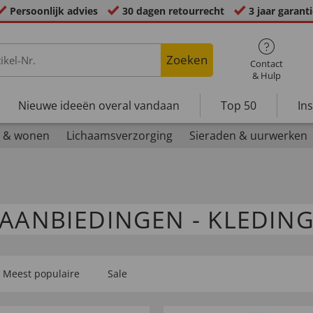
Persoonlijk advies
30 dagen retourrecht
3 jaar garant
Zoeken
Contact
& Hulp
Nieuwe ideeën overal vandaan
Top 50
In
 & wonen
Lichaamsverzorging
Sieraden & uurwerken
AANBIEDINGEN - KLEDIN
Meest populaire
Sale