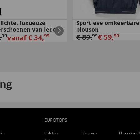
lichte, luxueuze
Sportieve omkeerbare
rschoenen van leder
blouson
,
€
89
,
€
59
,
99
99
99
99
vanaf
€
34
,
ing
EUROTOPS
ming
Colofon
Over ons
Nieuwsbrie