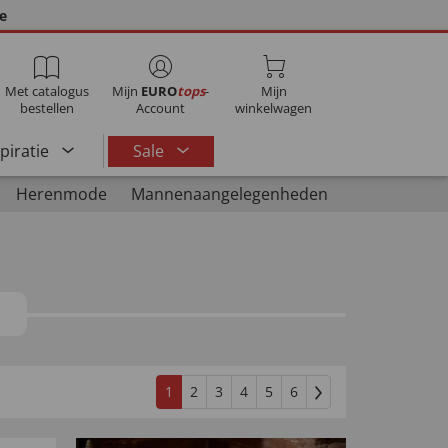
ie
Met catalogus
Mijn
EURO
tops
-
Mijn
bestellen
Account
winkelwagen
spiratie
Sale
Herenmode
Mannenaangelegenheden
G
1
2
3
4
5
6