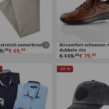
-stretch-zomerbroek
Aircomfort-schoenen 
9
,
€
69
,
dubbele rits
99
99
€
119
,
€
79
,
00
99
-
50
%