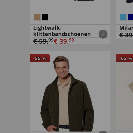
Lightwalk-
Mila
klittenbandschoenen
€
39
€
59
,
€
39
,
99
99
-
55
%
-
62
%