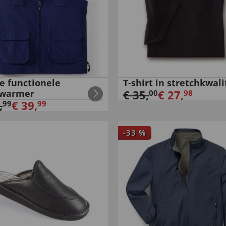
te functionele
T-shirt in stretchkwali
warmer
€
35
,
€
27
,
00
98
,
€
39
,
99
99
-
33
%