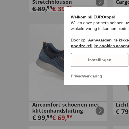
Stretchblouson
Carg
€
89
,
€
39
,
€
79
99
99
Welkom bij EUROtops!
Wij en onze partners hebben uw
winkelervaring te kunnen biede
-
37
%
Door op "
Aanvaarden
" te klik
noodzakelijke cookies accep
Instellingen
Privacyverklaring
Aircomfort-schoenen met
Lich
klittenbandsluiting
€
79
€
99
,
€
69
,
99
99