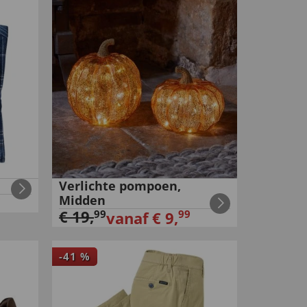
Verlichte pompoen,
Midden
9
€
19
,
99
99
vanaf
€
9
,
-
41
%