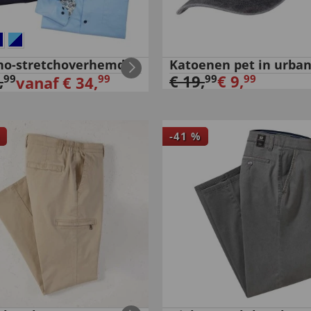
no-stretchoverhemd
Katoenen pet in urban-
,
€
19
,
€
9
,
99
99
99
99
vanaf
€
34
,
-
41
%