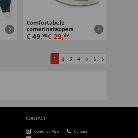
Comfortabele
zomerinstappers
€
49
,
€
29
,
99
99
1
2
3
4
5
6
CONTACT
f
Klantenservice
Contact