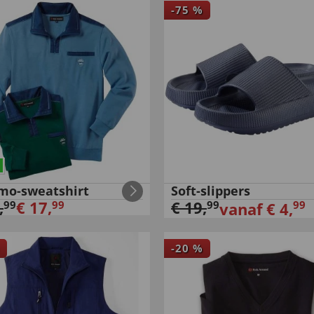
-
75
%
mo-sweatshirt
Soft-slippers
,
€
17
,
€
19
,
99
99
99
99
vanaf
€
4
,
-
20
%