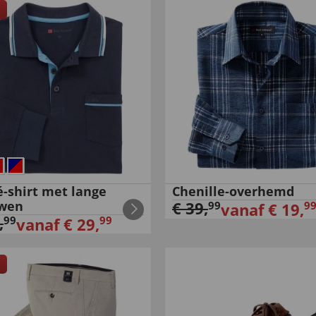
é-shirt met lange
Chenille-overhemd
wen
€
39
,
99
9
vanaf
€
19
,
,
99
99
vanaf
€
29
,