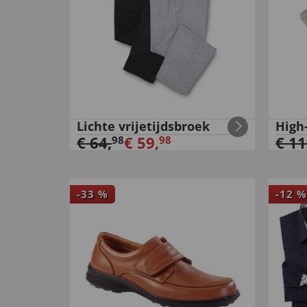
Lichte vrijetijdsbroek
High
€
64
,
€
59
,
€
11
98
98
-
33
%
-
12
%