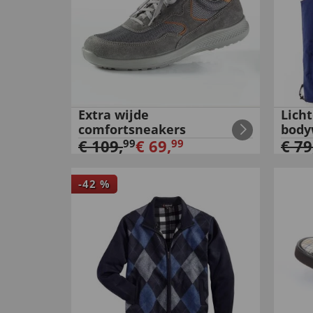
Extra wijde
Lich
comfortsneakers
body
€
109
,
€
69
,
€
79
99
99
-
42
%