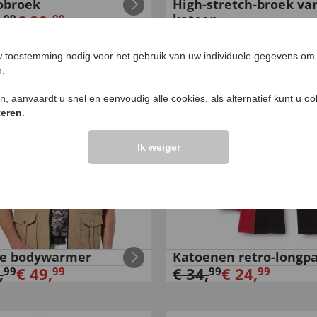
obroek
High-stretch-broek va
,
€
29
,
katoen
99
99
€
119
,
€
69
,
99
99
 toestemming nodig voor het gebruik van uw individuele gegevens om 
n.
ken, aanvaardt u snel en eenvoudig alle cookies, als alternatief kunt u o
teren
.
Ik weiger
te bodywarmer
Katoenen retro-longp
,
€
49
,
€
34
,
€
24
,
99
99
99
99