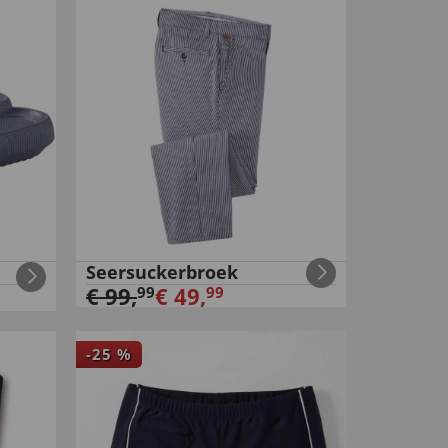
Seersuckerbroek
€
99
,
€
49
,
99
99
-
25
%