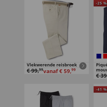
-
25
%
Vlekwerende reisbroek
Piqu
€
99
,
mou
99
99
vanaf
€
59
,
€
39
-
41
%