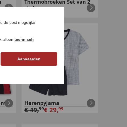
n
Thermobroeken Set van 2
stuks
€
69
,
€
59
,
98
98
u de best mogelijke
-
40
%
ok alleen
technisch
Aanvaarden
ant
Herenpyjama
€
49
,
€
29
,
99
99