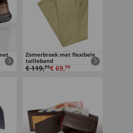
met
Zomerbroek met flexibele
tailleband
€
119
,
€
69
,
99
99