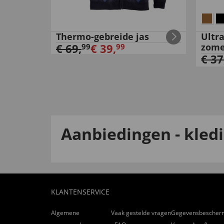
Thermo-gebreide jas
Ultra
€
69
,
€
39
,
zome
99
99
€
37
Aanbiedingen - kled
KLANTENSERVICE
Algemene
Vaak gestelde vragen
Gegevensbescher