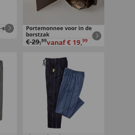
stijl
Portemonnee voor in de
borstzak
€
29
,
99
99
vanaf
€
19
,