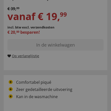
€
39
,
99
vanaf
€
19
,
99
incl. btw
excl. verzendkosten
€
20
,
besparen!
00
In de winkelwagen
Op verlanglijstje
Comfortabel piqué
Zeer gedetailleerde uitvoering
Kan in de wasmachine