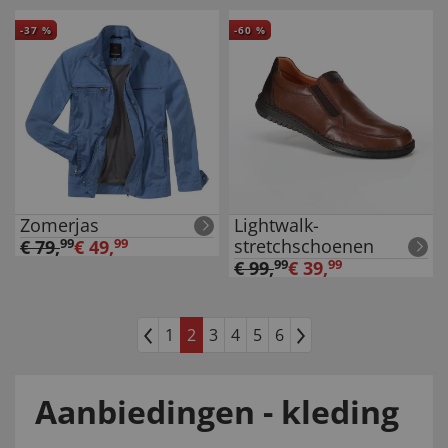
-
37
%
-
60
%
Zomerjas
Lightwalk-
stretchschoenen
€
79
,
99
€
49
,
99
€
99
,
99
€
39
,
99
1
2
3
4
5
6
Aanbiedingen - kleding