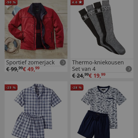
-
50
%
4.6
Sportief zomerjack
Thermo-kniekousen
Set van 4
€
99
,
99
€
49
,
99
€
24
,
99
€
19
,
99
-
25
%
-
28
%