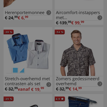
Herenportemonnee
Aircomfort-instappers
met
€
24
,
99
€
6
,
99
klimaatmembranen
€
139
,
99
€
99
,
99
-
39
%
-
54
%
Stretch-overhemd met
Zomers gedessineerd
contrasten als set
overhemd
€
32
,
99
99
€
32
,
99
€
14
,
99
vanaf
€
19
,
-
25
%
4.5