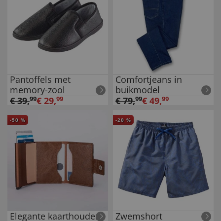
Pantoffels met
Comfortjeans in
memory-zool
buikmodel
€
39
,
99
€
29
,
99
€
79
,
99
€
49
,
99
-
50
%
-
20
%
Elegante kaarthouder
Zwemshort