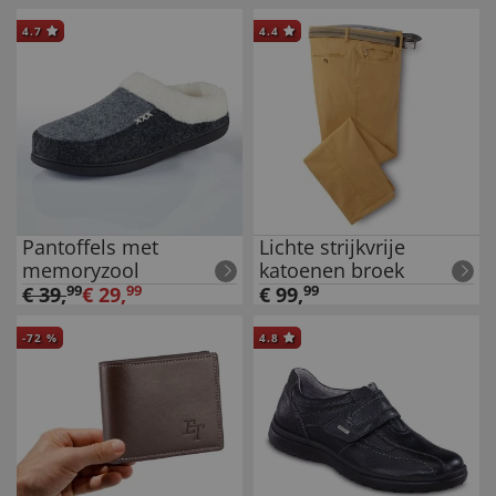
4.7
4.4
Pantoffels met
Lichte strijkvrije
memoryzool
katoenen broek
€
39
,
99
€
29
,
99
€
99
,
99
-
72
%
4.8