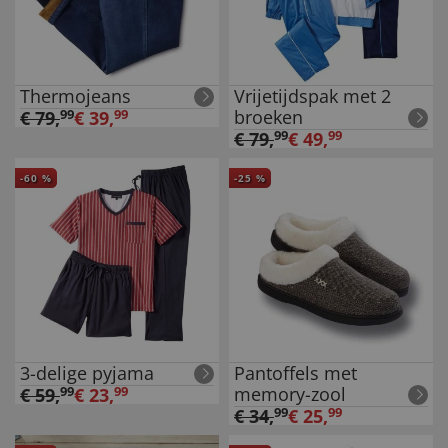
Thermojeans
Vrijetijdspak met 2
broeken
€
79
,
99
€
39
,
99
€
79
,
99
€
49
,
99
-
60
%
-
25
%
3-delige pyjama
Pantoffels met
memory-zool
€
59
,
99
€
23
,
99
€
34
,
99
€
25
,
99