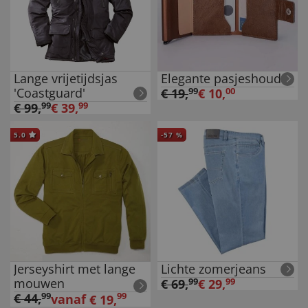
Lange vrijetijdsjas
Elegante pasjeshouder
'Coastguard'
€
19
,
99
€
10
,
00
€
99
,
99
€
39
,
99
5.0
-
57
%
Jerseyshirt met lange
Lichte zomerjeans
mouwen
€
69
,
99
€
29
,
99
€
44
,
99
99
vanaf
€
19
,