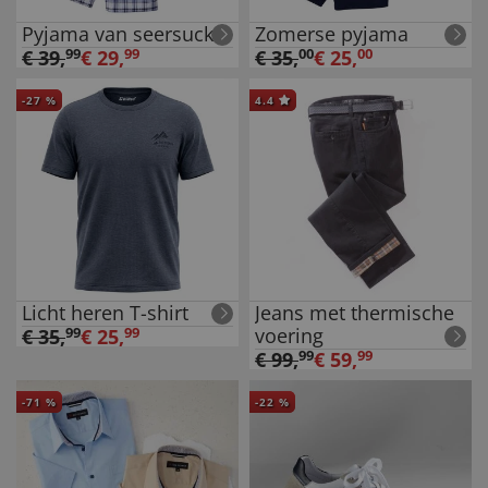
Pyjama van seersucker
Zomerse pyjama
€
39
,
99
€
29
,
99
€
35
,
00
€
25
,
00
-
27
%
4.4
Licht heren T-shirt
Jeans met thermische
voering
€
35
,
99
€
25
,
99
€
99
,
99
€
59
,
99
-
71
%
-
22
%