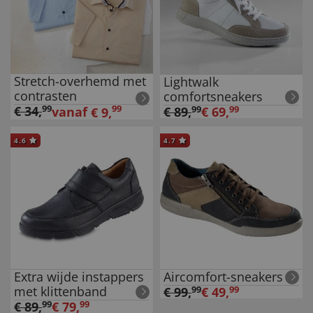
Stretch-overhemd met
Lightwalk
contrasten
comfortsneakers
€
34
,
99
99
€
89
,
99
€
69
,
99
vanaf
€
9
,
4.6
4.7
Extra wijde instappers
Aircomfort-sneakers
met klittenband
€
99
,
99
€
49
,
99
€
89
,
99
€
79
,
99