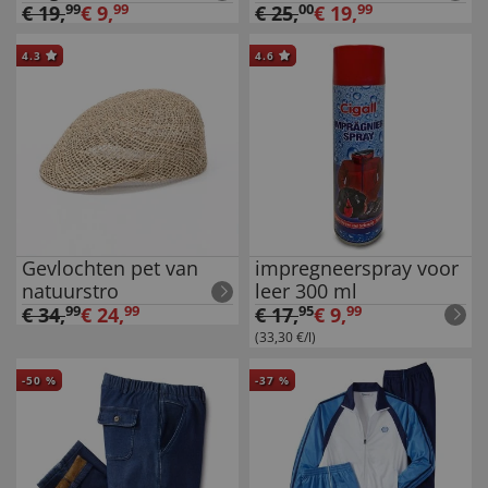
€
19
,
99
€
9
,
99
€
25
,
00
€
19
,
99
4.3
4.6
Gevlochten pet van
impregneerspray voor
natuurstro
leer 300 ml
€
34
,
99
€
24
,
99
€
17
,
95
€
9
,
99
(33,30 €/l)
-
50
%
-
37
%