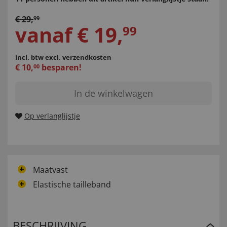
€
29
,
99
vanaf
€
19
,
99
incl. btw
excl. verzendkosten
€
10
,
besparen!
00
In de winkelwagen
Op verlanglijstje
Maatvast
Elastische tailleband
BESCHRIJVING