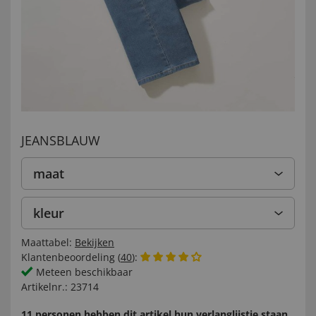
JEANSBLAUW
maat
kleur
Maattabel:
Bekijken
Klantenbeoordeling (
40
):
Meteen beschikbaar
Artikelnr.:
23714
11 personen hebben dit artikel hun verlanglijstje staan.