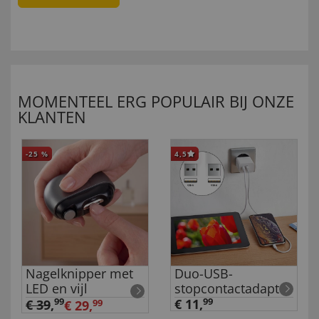
MOMENTEEL ERG POPULAIR BIJ ONZE
KLANTEN
-25
%
4,5
Nagelknipper met
Duo-USB-
LED en vijl
stopcontactadapter
99
€ 11,
99
€ 39
,
€ 29,
99