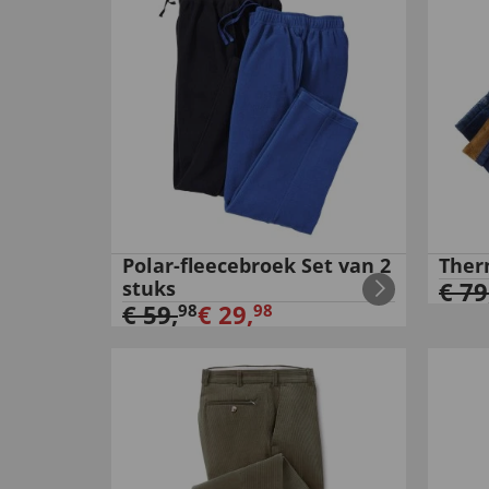
Polar-fleecebroek Set van 2
Ther
stuks
€
79
€
59
,
€
29
,
98
98