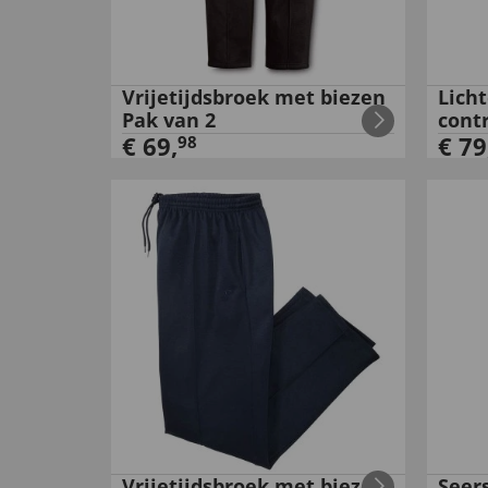
Vrijetijdsbroek met biezen
Lich
Pak van 2
cont
€
69
,
€
79
98
Vrijetijdsbroek met biezen
Seer