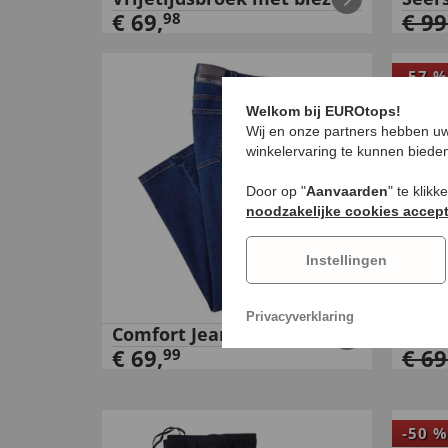
€
69
,
€
99
98
-
57
%
Welkom bij EUROtops!
Wij en onze partners hebben uw
winkelervaring te kunnen biede
Door op "
Aanvaarden
" te klik
noodzakelijke cookies accep
Instellingen
Privacyverklaring
Comfort Jeans
Lich
€
69
,
€
69
99
-
50
%