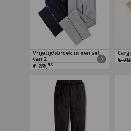
Vrijetijdsbroek in een set
Carg
van 2
€
79
€
69
,
98