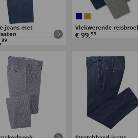
te jeans met
Vlekwerende reisbroe
rasten
€
99
,
99
,
99
suckerbroek
Stretchband-jeans