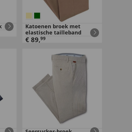
k
Katoenen broek met
elastische tailleband
€
89
,
99
Seersucker-broek