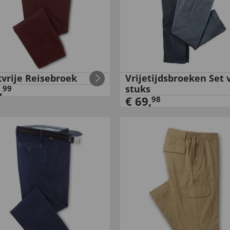
kvrije Reisebroek
Vrijetijdsbroeken Set 
,
stuks
99
€
69
,
98