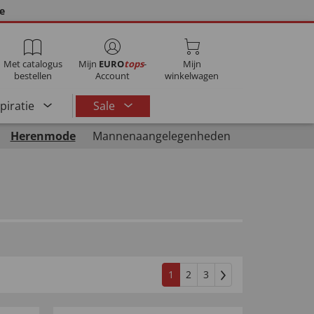
ie
Met catalogus
Mijn
EURO
tops
-
Mijn
bestellen
Account
winkelwagen
spiratie
Sale
Herenmode
Mannenaangelegenheden
1
2
3