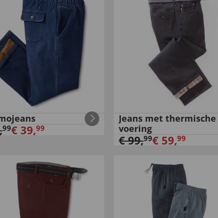
mojeans
Jeans met thermische
,
€
39
,
voering
99
99
€
99
,
€
59
,
99
99