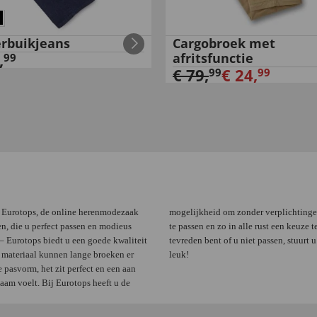
rbuikjeans
Cargobroek met
,
afritsfunctie
99
€
79
,
€
24
,
99
99
j Eurotops, de online herenmodezaak
mogelijkheid om zonder verplichtinge
n, die u perfect passen en modieus
te passen en zo in alle rust een keuze
 – Eurotops biedt u een goede kwaliteit
tevreden bent of u niet passen, stuurt
t materiaal kunnen lange broeken er
leuk!
 pasvorm, het zit perfect en een aan
aam voelt. Bij Eurotops heeft u de