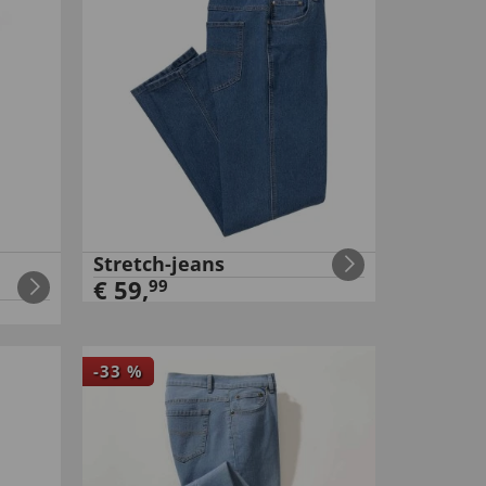
Stretch-jeans
€
59
,
99
-
33
%