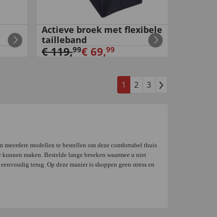
Actieve broek met flexibele
tailleband
€
119
,
€
69
,
99
99
1
2
3
n meerdere modellen te bestellen om deze comfortabel thuis
 te kunnen maken. Bestelde lange broeken waarmee u niet
 u eenvoudig terug. Op deze manier is shoppen geen stress en