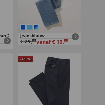
van 2
Jeansblauw
€
29
,
99
99
vanaf
€
19
,
-
41
%