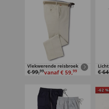
Vlekwerende reisbroek
Licht
€
99
,
€
64
99
99
vanaf
€
59
,
-
62
%