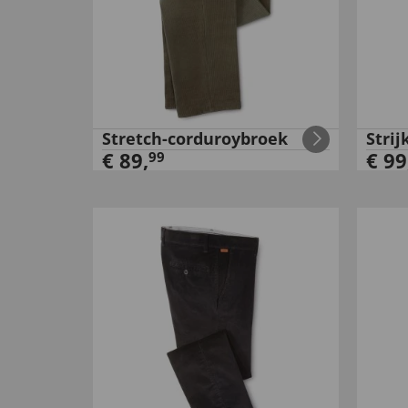
Stretch-corduroybroek
Strij
€
89
,
€
99
99