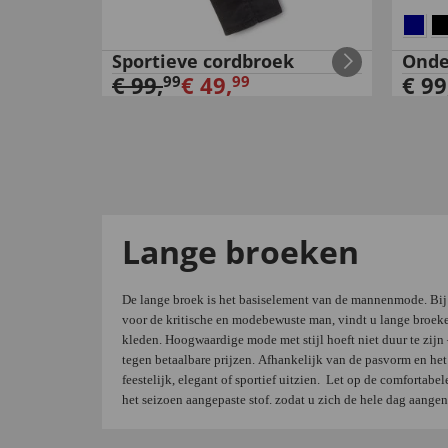
Sportieve cordbroek
Onde
€
99
,
€
49
,
€
99
99
99
Lange broeken
De lange broek is het basiselement van de mannenmode. Bi
voor de kritische en modebewuste man, vindt u lange broeke
kleden. Hoogwaardige mode met stijl hoeft niet duur te zijn
tegen betaalbare prijzen. Afhankelijk van de pasvorm en he
feestelijk, elegant of sportief uitzien.
Let op de comfortabele
het seizoen aangepaste stof. zodat u zich de hele dag aangen