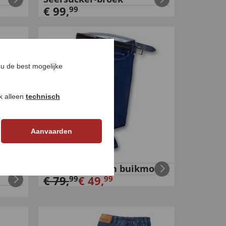
€
99
,
99
u de best mogelijke
ok alleen
technisch
Aanvaarden
oenen
Comfortjeans in buikmodel
€
79
,
€
49
,
99
99