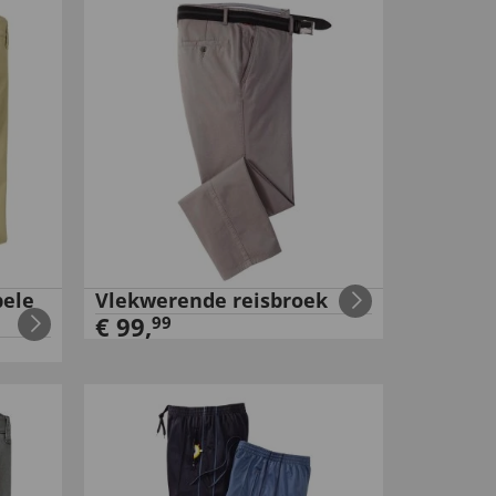
bele
Vlekwerende reisbroek
€
99
,
99