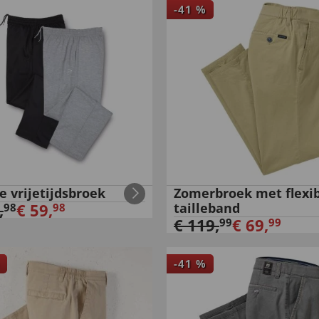
-
41
%
e vrijetijdsbroek
Zomerbroek met flexi
,
€
59
,
tailleband
98
98
€
119
,
€
69
,
99
99
-
41
%