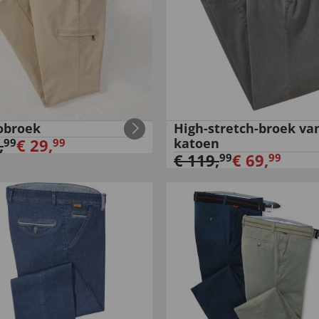
obroek
High-stretch-broek va
,
€
29
,
katoen
99
99
€
119
,
€
69
,
99
99