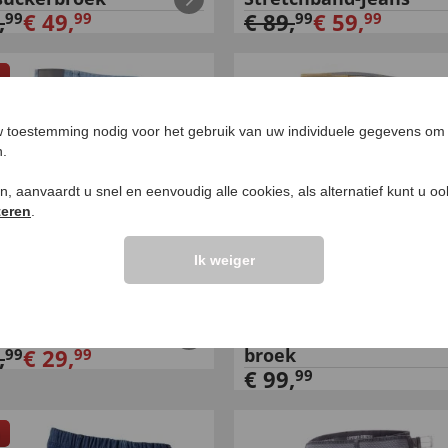
,
€
49
,
€
89
,
€
59
,
99
99
99
99
 toestemming nodig voor het gebruik van uw individuele gegevens om 
n.
ken, aanvaardt u snel en eenvoudig alle cookies, als alternatief kunt u o
teren
.
Ik weiger
te zomerjeans
Lichte strijkvrije kat
,
€
29
,
broek
99
99
€
99
,
99