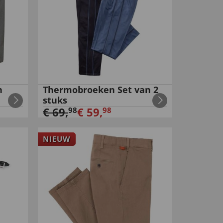
n
Thermobroeken Set van 2
stuks
€
69
,
€
59
,
98
98
NIEUW