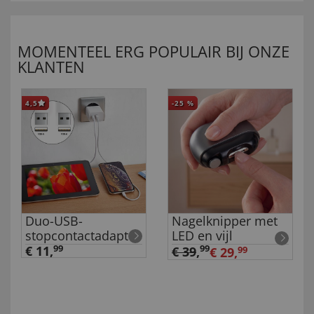
MOMENTEEL ERG POPULAIR BIJ ONZE
KLANTEN
4,5
-25
%
Duo-USB-
Nagelknipper met
stopcontactadapter
LED en vijl
€ 11,
99
99
€ 39
,
€ 29,
99