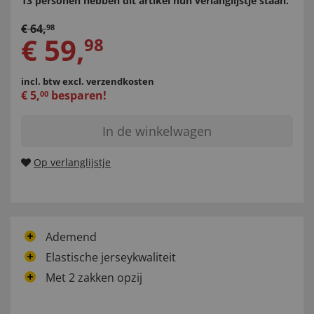
13 personen hebben dit artikel hun verlanglijstje staan.
€
64
,
98
€
59
,
98
incl. btw
excl. verzendkosten
€
5
,
besparen!
00
In de winkelwagen
Op verlanglijstje
Ademend
Elastische jerseykwaliteit
Met 2 zakken opzij