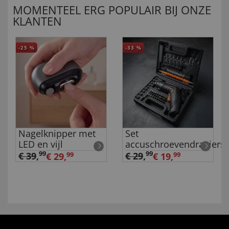
MOMENTEEL ERG POPULAIR BIJ ONZE
KLANTEN
-25
%
-33
%
Nagelknipper met
Set
LED en vijl
accuschroevendraaiers
99
99
€ 39
,
€ 29
,
€ 29,
99
€ 19,
99