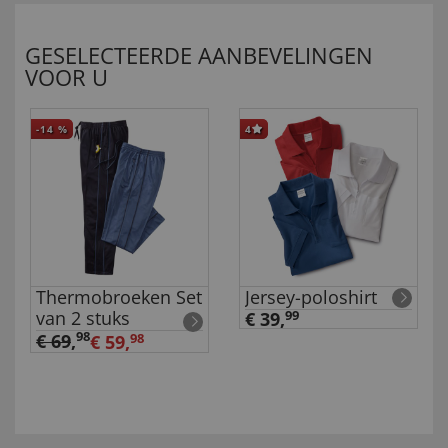
GESELECTEERDE AANBEVELINGEN
VOOR U
-14
%
4
Thermobroeken Set
Jersey-poloshirt
van 2 stuks
€ 39,
99
98
€ 69
,
€ 59,
98