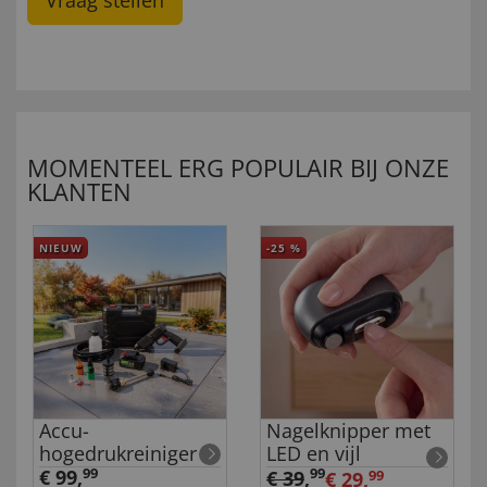
Vraag stellen
MOMENTEEL ERG POPULAIR BIJ ONZE
KLANTEN
NIEUW
-25
%
Accu-
Nagelknipper met
hogedrukreiniger
LED en vijl
€ 99,
99
99
€ 39
,
€ 29,
99