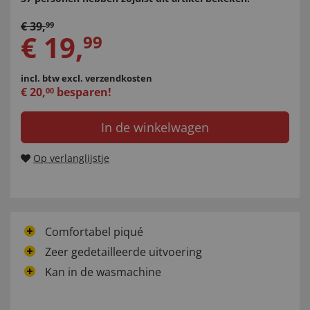
€
39
,
99
€
19
,
99
incl. btw
excl. verzendkosten
€
20
,
besparen!
00
In de winkelwagen
Op verlanglijstje
Comfortabel piqué
Zeer gedetailleerde uitvoering
Kan in de wasmachine