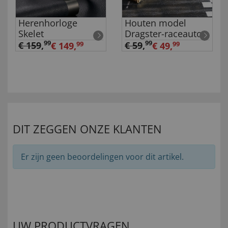
Herenhorloge
Houten model
Skelet
Dragster-raceauto
99
99
€ 159
,
€ 59
,
€ 149,
99
€ 49,
99
DIT ZEGGEN ONZE KLANTEN
Er zijn geen beoordelingen voor dit artikel.
UW PRODUCTVRAGEN