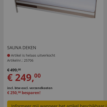
SAUNA DEKEN
Artikel is helaas uitverkocht
Artikelnr.:
25706
€
499
,
00
€
249
,
00
incl. btw
excl. verzendkosten
€
250
,
besparen!
00
Informeer mij wanneer het artikel beschikbaar i