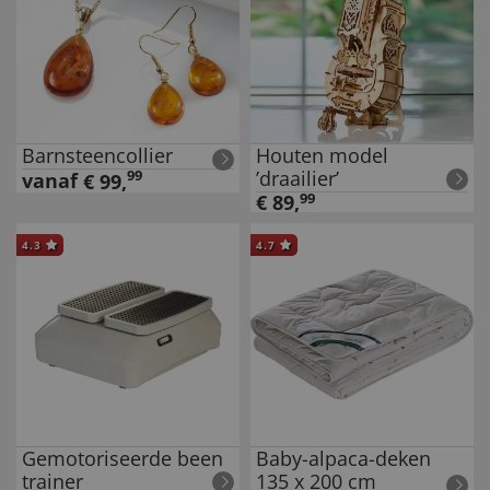
Barnsteencollier
Houten model
’draailier’
99
vanaf
€
99
,
€
89
,
99
4.3
4.7
Gemotoriseerde been
Baby-alpaca-deken
trainer
135 x 200 cm