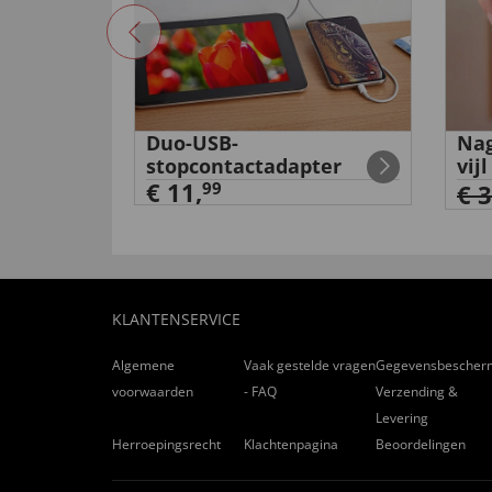
de
Duo-USB-
Nag
stopcontactadapter
vijl
€ 11,
99
€ 
KLANTENSERVICE
Algemene
Vaak gestelde vragen
Gegevensbescher
voorwaarden
- FAQ
Verzending &
Levering
Herroepingsrecht
Klachtenpagina
Beoordelingen