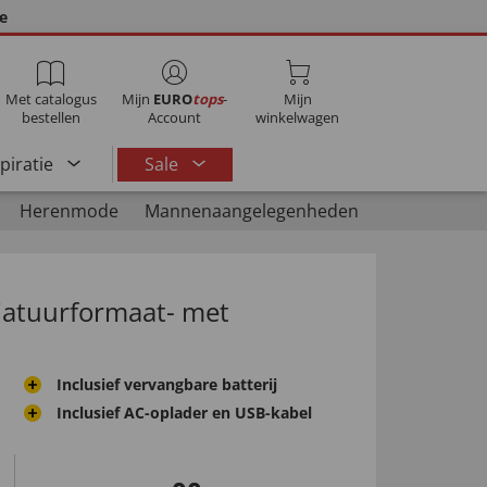
ie
Met catalogus
Mijn
EURO
tops
-
Mijn
bestellen
Account
winkelwagen
spiratie
Sale
Herenmode
Mannenaangelegenheden
niatuurformaat- met
Inclusief vervangbare batterij
Inclusief AC-oplader en USB-kabel