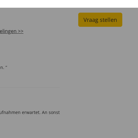
LANTEN ZEGGEN
UW PRODUCTVRA
Vraag stellen
elingen >>
n. ”
Aufnahmen erwartet. An sonst