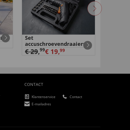
r
Set
Digitale
accuschroevendraaiers
ongedier
€ 34,
99
99
€ 29
,
€ 19,
99
CONTACT
f
Klantenservice
Contact
E-mailadres