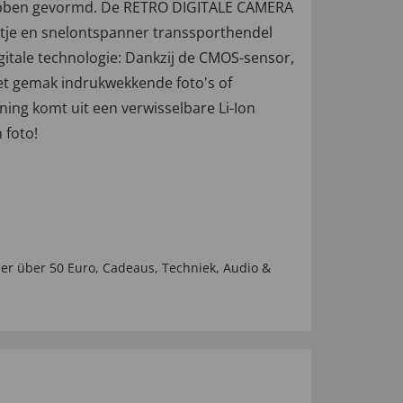
l hebben gevormd. De RETRO DIGITALE CAMERA
ieltje en snelontspanner transsporthendel
digitale technologie: Dankzij de CMOS-sensor,
et gemak indrukwekkende foto's of
ing komt uit een verwisselbare Li-Ion
n foto!
er über 50 Euro
,
Cadeaus
,
Techniek
,
Audio &