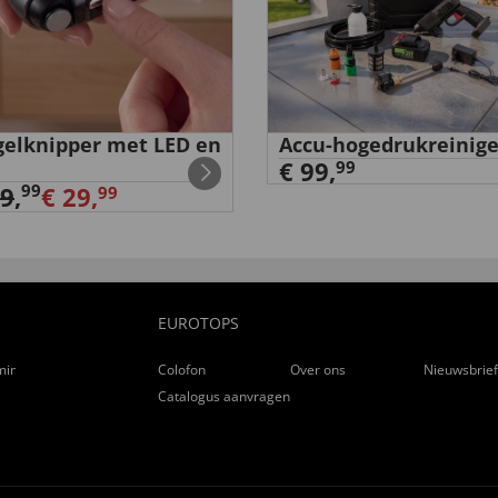
elknipper met LED en
Accu-hogedrukreinige
€ 99,
99
99
39
,
€ 29,
99
EUROTOPS
ming
Colofon
Over ons
Nieuwsbrie
Catalogus aanvragen