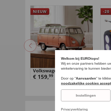
NIEUW
-20
Welkom bij EUROtops!
Wij en onze partners hebben uw
winkelervaring te kunnen biede
Volkswagen T1 Samba
DAB
€ 159,
han
99
Door op "
Aanvaarden
" te klik
”
zon
€ 
noodzakelijke cookies accep
Instellingen
Privacyverklaring