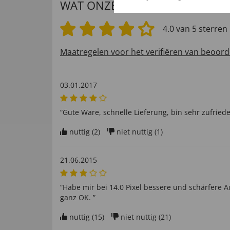
WAT ONZE INTERNATIONALE K
4.0 van 5 sterren
Maatregelen voor het verifiëren van beoord
03.01.2017
“Gute Ware, schnelle Lieferung, bin sehr zufriede
nuttig (
2
)
niet nuttig (
1
)
21.06.2015
“Habe mir bei 14.0 Pixel bessere und schärfere 
ganz OK. ”
nuttig (
15
)
niet nuttig (
21
)