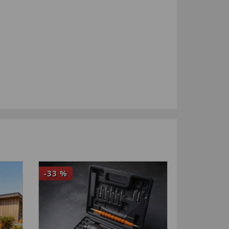
-33
%
4