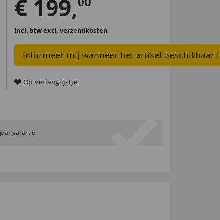
€
199
,
00
incl. btw
excl. verzendkosten
Informeer mij wanneer het artikel beschikbaar i
Op verlanglijstje
 jaar garantie