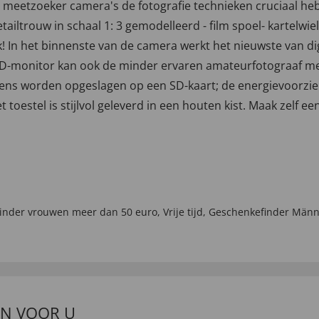
 dat meetzoeker camera's de fotografie technieken cruciaa
tailtrouw in schaal 1: 3 gemodelleerd - film spoel- kartelw
lijk! In het binnenste van de camera werkt het nieuwste van 
LCD-monitor kan ook de minder ervaren amateurfotograaf m
ns worden opgeslagen op een SD-kaart; de energievoorzien
Het toestel is stijlvol geleverd in een houten kist. Maak zelf ee
inder vrouwen meer dan 50 euro
,
Vrije tijd
,
Geschenkefinder Männ
EN VOOR U