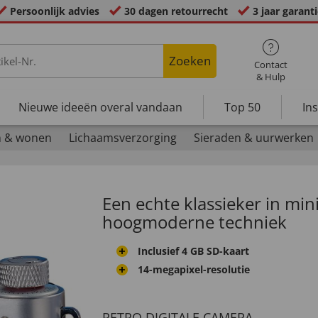
Persoonlijk advies
30 dagen retourrecht
3 jaar garant
Zoeken
Contact
& Hulp
Nieuwe ideeën overal vandaan
Top 50
In
n & wonen
Lichaamsverzorging
Sieraden & uurwerken
Een echte klassieker in mi
hoogmoderne techniek
Inclusief 4 GB SD-kaart
14-megapixel-resolutie
RETRO DIGITALE CAMERA