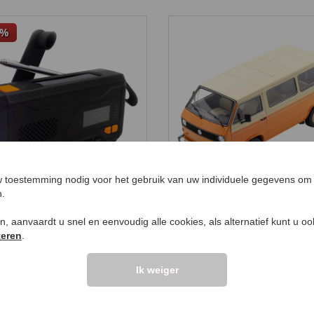
%
 toestemming nodig voor het gebruik van uw individuele gegevens om 
n.
+-radio met
Volkswagen T3A mini
dmatige oplader en
€ 139,
99
ken, aanvaardt u snel en eenvoudig alle cookies, als alternatief kunt u o
ne-energie
95
99
,
€ 79,
99
teren
.
Ik weiger