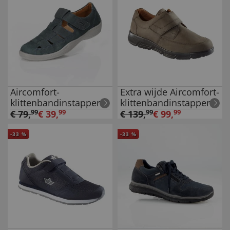
Aircomfort-
Extra wijde Aircomfort-
klittenbandinstappers
klittenbandinstappers
€
79
,
99
€
39
,
99
€
139
,
99
€
99
,
99
-
33
%
-
33
%