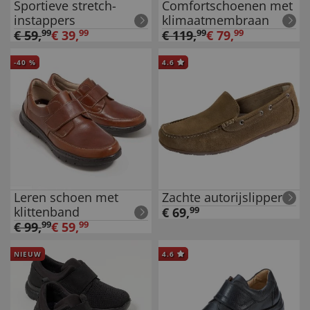
Sportieve stretch-
Comfortschoenen met
instappers
klimaatmembraan
€
59
,
99
€
39
,
99
€
119
,
99
€
79
,
99
-
40
%
4.6
Leren schoen met
Zachte autorijslipper
klittenband
€
69
,
99
€
99
,
99
€
59
,
99
NIEUW
4.6