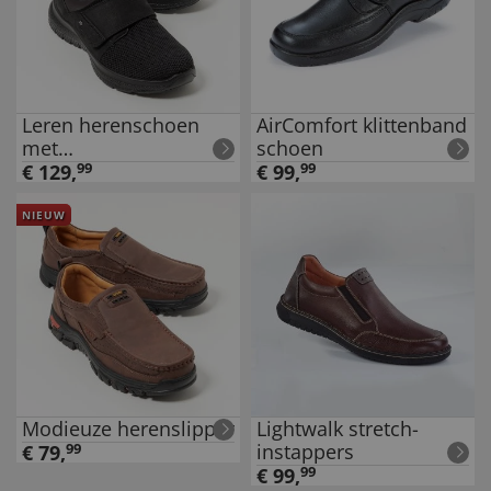
Leren herenschoen
AirComfort klittenband
met
schoen
klittenbandsluiting
€
129
,
99
€
99
,
99
NIEUW
Modieuze herenslipper
Lightwalk stretch-
instappers
€
79
,
99
€
99
,
99