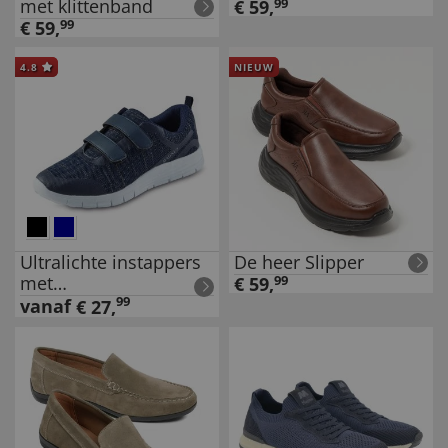
met klittenband
€
59
,
99
€
59
,
99
4.8
NIEUW
Ultralichte instappers
De heer Slipper
met
€
59
,
99
klittenbandsluiting als
99
vanaf
€
27
,
set