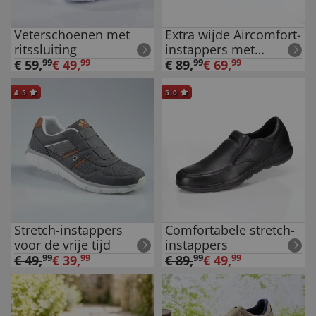
Veterschoenen met
Extra wijde Aircomfort-
ritssluiting
instappers met
klittenbandsluiting
€
59
,
99
€
49
,
99
€
89
,
99
€
69
,
99
4.5
5.0
Stretch-instappers
Comfortabele stretch-
voor de vrije tijd
instappers
€
49
,
99
€
39
,
99
€
89
,
99
€
49
,
99