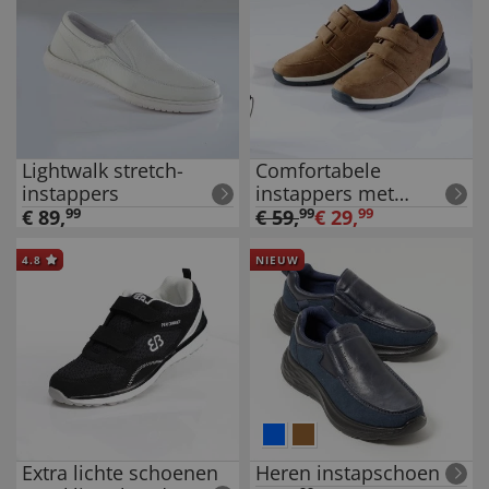
Lightwalk stretch-
Comfortabele
instappers
instappers met
klittenbandsluitingen
€
89
,
99
€
59
,
99
€
29
,
99
4.8
NIEUW
Extra lichte schoenen
Heren instapschoen