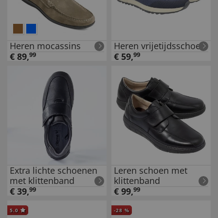
Heren mocassins
Heren vrijetijdsschoen
€
89
,
99
€
59
,
99
Extra lichte schoenen
Leren schoen met
met klittenband
klittenband
€
39
,
99
€
99
,
99
5.0
-
28
%