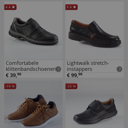
4.4
5.0
Comfortabele
Lightwalk stretch-
klittenbandschoenen
instappers
€
39
,
99
€
99
,
99
-
16
%
-
22
%