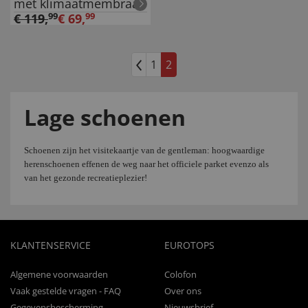
met klimaatmembraan
€
119
,
99
€
69
,
99
1
2
Lage schoenen
Schoenen zijn het visitekaartje van de
gentleman
: hoogwaardige
herenschoenen effenen de weg naar het officiele parket evenzo als
van het gezonde recreatieplezier!
KLANTENSERVICE
EUROTOPS
Algemene voorwaarden
Colofon
Vaak gestelde vragen - FAQ
Over ons
Gegevensbescherming
Nieuwsbrief