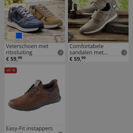
Veterschoen met
Comfortabele
ritssluiting
sandalen met
klittenband
€
59
,
99
€
59
,
99
-
41
%
Easy-Fit instappers