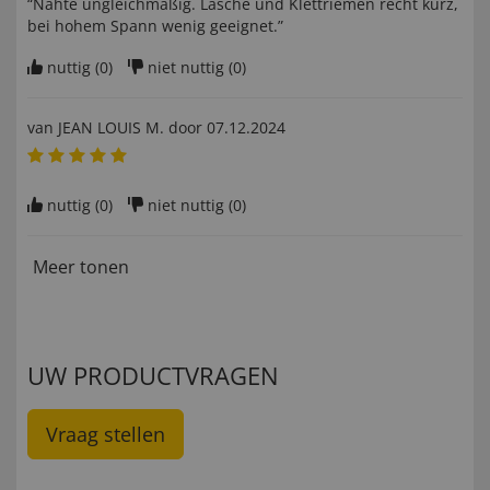
“Nähte ungleichmäßig. Lasche und Klettriemen recht kurz,
bei hohem Spann wenig geeignet.”
nuttig (
0
)
niet nuttig (
0
)
van
JEAN LOUIS M
. door
07.12.2024
nuttig (
0
)
niet nuttig (
0
)
Meer tonen
UW PRODUCTVRAGEN
Vraag stellen