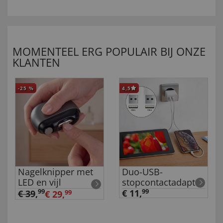
MOMENTEEL ERG POPULAIR BIJ ONZE
KLANTEN
-25
%
4,5
Nagelknipper met
Duo-USB-
LED en vijl
stopcontactadapter
99
€ 11,
99
€ 39
,
€ 29,
99