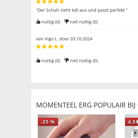
“Der Schuh sieht toll aus und passt perfekt ”
nuttig (
0
)
niet nuttig (
0
)
van
Ingo L
. door
03.10.2024
nuttig (
0
)
niet nuttig (
0
)
MOMENTEEL ERG POPULAIR BIJ
-25
%
4,5