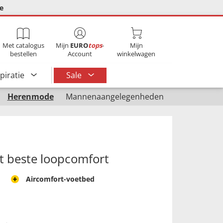
ie
Met catalogus
Mijn
EURO
tops
-
Mijn
bestellen
Account
winkelwagen
spiratie
Sale
Herenmode
Mannenaangelegenheden
t beste loopcomfort
Aircomfort-voetbed