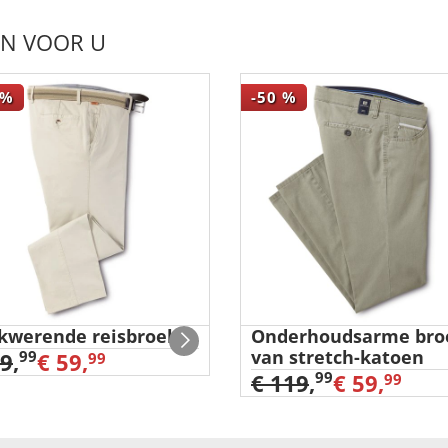
EN VOOR U
%
-50
%
kwerende reisbroek
Onderhoudsarme bro
van stretch-katoen
99
99
,
€ 59,
99
99
€ 119
,
€ 59,
99