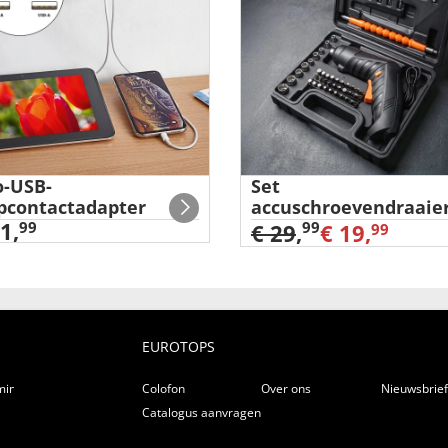
-USB-
Set
pcontactadapter
accuschroevendraaie
1,
99
99
€ 29
,
€ 19,
99
EUROTOPS
ming
Colofon
Over ons
Nieuwsbrie
Catalogus aanvragen