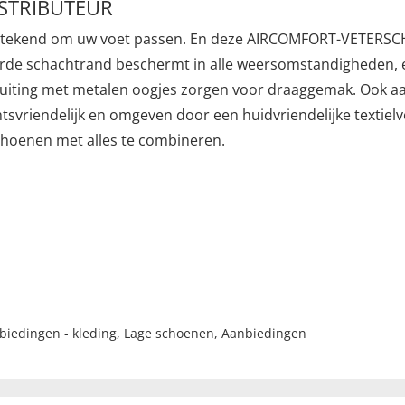
ISTRIBUTEUR
uitstekend om uw voet passen. En deze AIRCOMFORT-VETERSC
de schachtrand beschermt in alle weersomstandigheden, eve
ersluiting met metalen oogjes zorgen voor draaggemak. Ook 
htsvriendelijk en omgeven door een huidvriendelijke textielv
schoenen met alles te combineren.
biedingen - kleding
,
Lage schoenen
,
Aanbiedingen