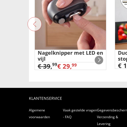
tanium'
Nagelknipper met LED en
Duo
vijl
sto
€ 1
99
€ 39
,
€ 29,
99
KLANTENSERVICE
Algemene
Vaak gestelde vragen
Gegevensbescher
voorwaarden
- FAQ
Verzending &
Levering