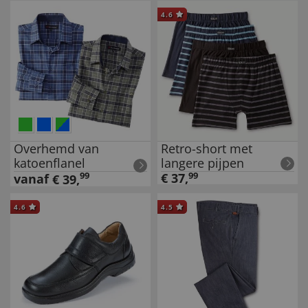
4.6
Overhemd van
Retro-short met
katoenflanel
langere pijpen
99
€
37
,
99
vanaf
€
39
,
4.6
4.5