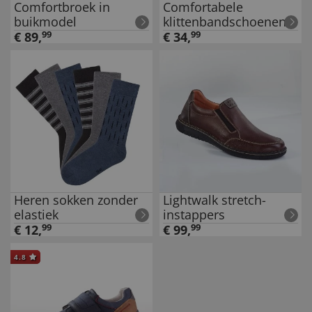
Comfortbroek in
Comfortabele
buikmodel
klittenbandschoenen
€
89
,
99
€
34
,
99
Heren sokken zonder
Lightwalk stretch-
elastiek
instappers
€
12
,
99
€
99
,
99
4.8