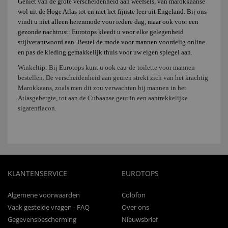
Geniet van de grote verscheidenheid aan weefsels, van marokkaanse
wol uit de Hoge Atlas tot en met het fijnste leer uit Engeland. Bij ons
vindt u niet alleen herenmode voor iedere dag, maar ook voor een
gezonde nachtrust: Eurotops kleedt u voor elke gelegenheid
stijlverantwoord aan. Bestel de mode voor mannen voordelig online
en pas de kleding gemakkelijk thuis voor uw eigen spiegel aan.
Winkeltip: Bij Eurotops kunt u ook eau-de-toilette voor mannen
bestellen. De verscheidenheid aan geuren strekt zich van het krachtig
Marokkaans, zoals men dit zou verwachten bij mannen in het
Atlasgebergte, tot aan de Cubaanse geur in een aantrekkelijke
sigarenflacon.
KLANTENSERVICE
EUROTOPS
Algemene voorwaarden
Colofon
Vaak gestelde vragen - FAQ
Over ons
Gegevensbescherming
Nieuwsbrief