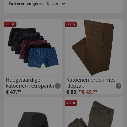
Sorteren volgens:
Kiezen
4.4
-
44
%
Hoogwaardige
Katoenen broek met
katoenen retropant in
klepzak
set van 6
€
47
,
99
€
89
,
99
€
49
,
99
5.0