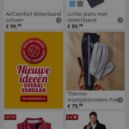
AirComfort klittenband
Lichte jeans met
schoen
stretchband
€
99
,
99
€
89
,
99
Thermo-
vrijetijdsbroeken Pak
van 2
€
79
,
98
-
37
%
4.4