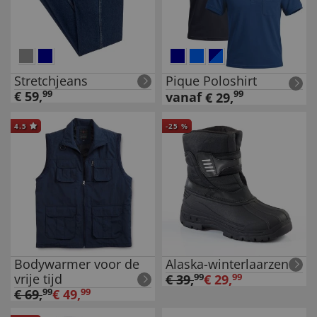
Stretchjeans
Pique Poloshirt
€
59
,
99
99
vanaf
€
29
,
4.5
-
25
%
Bodywarmer voor de
Alaska-winterlaarzen
vrije tijd
€
39
,
99
€
29
,
99
€
69
,
99
€
49
,
99