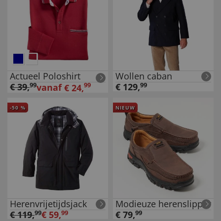
Actueel Poloshirt
Wollen caban
€
39
,
99
99
€
129
,
99
vanaf
€
24
,
-
50
%
NIEUW
Herenvrijetijdsjack
Modieuze herenslipper
€
119
,
99
€
59
,
99
€
79
,
99