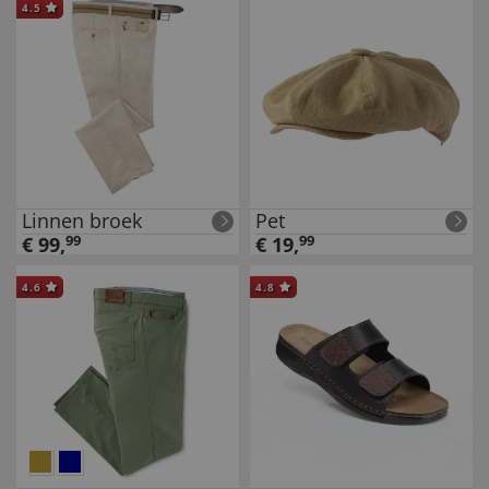
4.5
Linnen broek
Pet
€
99
,
99
€
19
,
99
4.6
4.8