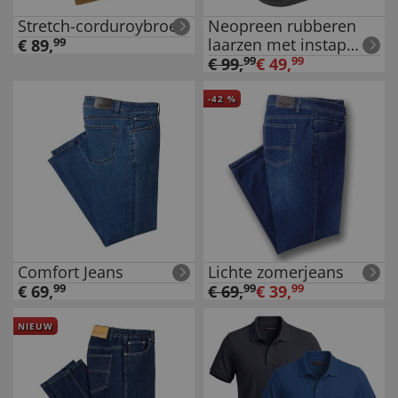
Stretch-corduroybroek
Neopreen rubberen
laarzen met instap
€
89
,
99
hulp
€
99
,
99
€
49
,
99
-
42
%
Comfort Jeans
Lichte zomerjeans
€
69
,
99
€
69
,
99
€
39
,
99
NIEUW