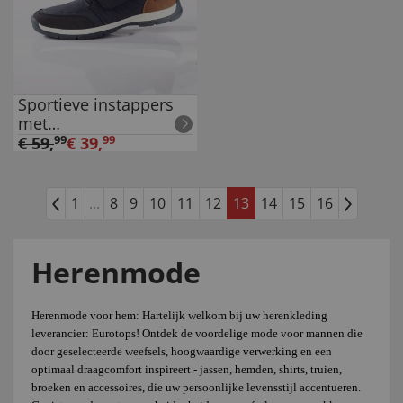
Sportieve instappers
met
klittenbandsluiting
€
59
,
99
€
39
,
99
1
...
8
9
10
11
12
13
14
15
16
Herenmode
Herenmode voor hem: Hartelijk welkom bij uw herenkleding
leverancier: Eurotops! Ontdek de voordelige mode voor mannen die
door geselecteerde weefsels, hoogwaardige verwerking en een
optimaal draagcomfort inspireert - jassen, hemden, shirts, truien,
broeken en accessoires, die uw persoonlijke levensstijl accentueren.