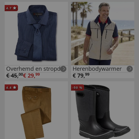
4.7
Overhemd en stropdas
Herenbodywarmer
€
45
,
00
€
29
,
99
€
79
,
99
4.4
-
50
%