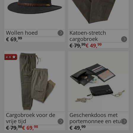
Wollen hoed
Katoen-stretch
cargobroek
€
69
,
99
€
79
,
99
€
49
,
99
4.6
Cargobroek voor de
Geschenkdoos met
vrije tijd
portemonnee en etui
€
79
,
98
€
69
,
98
€
49
,
99