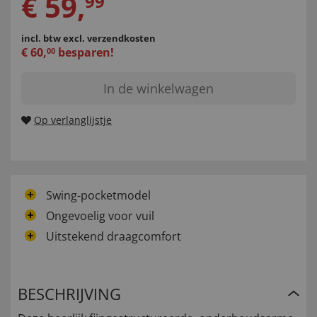
€
59
,
99
incl. btw
excl. verzendkosten
€
60
,
besparen!
00
In de winkelwagen
Op verlanglijstje
Swing-pocketmodel
Ongevoelig voor vuil
Uitstekend draagcomfort
BESCHRIJVING