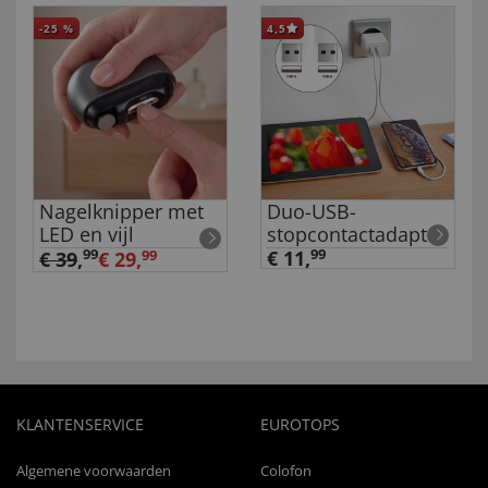
-25
%
4,5
Nagelknipper met
Duo-USB-
LED en vijl
stopcontactadapter
99
€ 11,
99
€ 39
,
€ 29,
99
KLANTENSERVICE
EUROTOPS
Algemene voorwaarden
Colofon