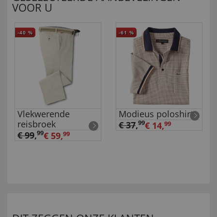
VOOR U
-40
%
-61
%
Vlekwerende
Modieus poloshirt
reisbroek
99
€ 37
,
€ 14,
99
99
€ 99
,
€ 59,
99