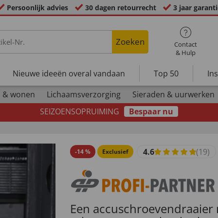
Persoonlijk advies
30 dagen retourrecht
3 jaar garant
Zoeken
Contact
& Hulp
Nieuwe ideeën overal vandaan
Top 50
In
 & wonen
Lichaamsverzorging
Sieraden & uurwerken
SEIZOENSOPRUIMING
Bespaar nu
4.6
(19)
-
14
%
Exclusief
Een accuschroevendraaier 