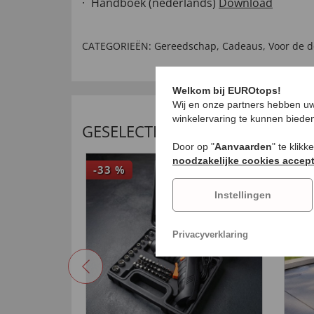
Handboek (nederlands)
Download
CATEGORIEËN:
Gereedschap
,
Cadeaus
,
Voor de d
Welkom bij EUROtops!
Wij en onze partners hebben uw
winkelervaring te kunnen biede
GESELECTEERDE AANBEVELING
Door op "
Aanvaarden
" te klik
noodzakelijke cookies accep
-33
%
NI
Instellingen
Privacyverklaring