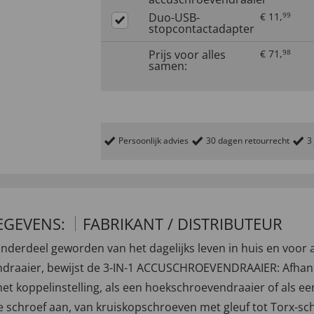
Duo-USB-
€
11
,
99
stopcontactadapter
Prijs voor alles
€
71
,
98
samen:
Persoonlijk advies
30 dagen retourrecht
3
EGEVENS:
FABRIKANT / DISTRIBUTEUR
derdeel geworden van het dagelijks leven in huis en voor 
endraaier, bewijst de 3-IN-1 ACCUSCHROEVENDRAAIER: Afhan
t koppelinstelling, als een hoekschroevendraaier of als ee
ype schroef aan, van kruiskopschroeven met gleuf tot Torx-