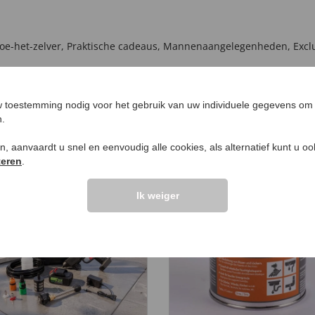
oe-het-zelver
,
Praktische cadeaus
,
Mannenaangelegenheden
,
Excl
 toestemming nodig voor het gebruik van uw individuele gegevens om 
n.
EN VOOR U
ken, aanvaardt u snel en eenvoudig alle cookies, als alternatief kunt u o
teren
.
EUW
Ik weiger