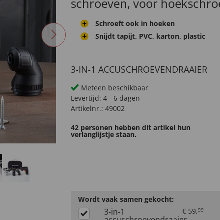
schroeven, voor hoekschro
Schroeft ook in hoeken
Snijdt tapijt, PVC, karton, plastic
3-IN-1 ACCUSCHROEVENDRAAIER
Meteen beschikbaar
Levertijd:
4 - 6 dagen
Artikelnr.:
49002
42 personen hebben dit artikel hun
verlanglijstje staan.
Wordt vaak samen gekocht:
3-in-1
€
59
,
99
accuschroevendraaier