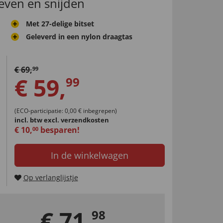
even en snijden
Met 27-delige bitset
Geleverd in een nylon draagtas
€
69
,
99
€
59
,
99
(ECO-participatie: 0,00 € inbegrepen)
incl. btw
excl. verzendkosten
€
10
,
besparen!
00
In de winkelwagen
Op verlanglijstje
€
71
,
98