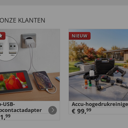
 ONZE KLANTEN
NIEUW
-USB-
Accu-hogedrukreinige
pcontactadapter
€ 99,
99
1,
99