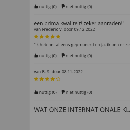
nuttig (
0
)
niet nuttig (
0
)
een prima kwaliteit! zeker aanraden!!
van
Frederic V
. door
09.12.2022
“ik heb het al eens geprobeerd en ja, ik ben er ze
nuttig (
0
)
niet nuttig (
0
)
van
B. S
. door
08.11.2022
nuttig (
0
)
niet nuttig (
0
)
WAT ONZE INTERNATIONALE K
leichte Handhabung