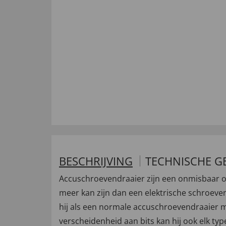
BESCHRIJVING
TECHNISCHE G
Accuschroevendraaier zijn een onmisbaar on
meer kan zijn dan een elektrische schroev
hij als een normale accuschroevendraaier me
verscheidenheid aan bits kan hij ook elk t