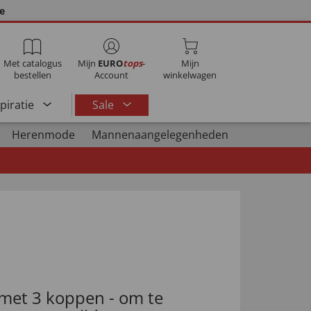
ie
Met catalogus
Mijn
EURO
tops
-
Mijn
bestellen
Account
winkelwagen
spiratie
Sale
Herenmode
Mannenaangelegenheden
met 3 koppen - om te