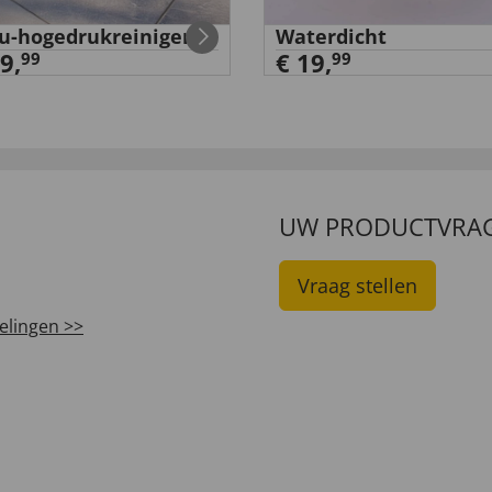
u-hogedrukreiniger
Waterdicht
9,
€ 19,
99
99
UW PRODUCTVRA
Vraag stellen
elingen >>