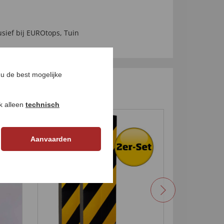
usief bij EUROtops
,
Tuin
u de best mogelijke
ok alleen
technisch
-17
%
Aanvaarden