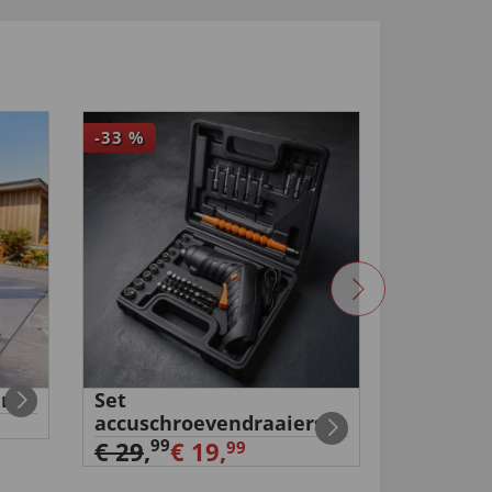
-33
%
r
Set
Waterdi
accuschroevendraaiers
€ 19,
99
99
€ 29
,
€ 19,
99