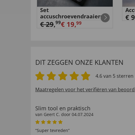
douche
Set
Acc
accuschroevendraaiers
€ 9
99
€ 29
,
€ 19,
99
DIT ZEGGEN ONZE KLANTEN
4.6 van 5 sterren
Maatregelen voor het verifiëren van beoord
Slim tool en praktisch
van
Geert C
. door
04.07.2024
“Super tevreden”