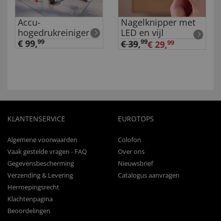
Accu-
Nagelknipper met
hogedrukreiniger
LED en vijl
€ 99,
99
99
€ 39
,
€ 29,
99
KLANTENSERVICE
EUROTOPS
Algemene voorwaarden
Colofon
Vaak gestelde vragen - FAQ
Over ons
Gegevensbescherming
Nieuwsbrief
Verzending & Levering
Catalogus aanvragen
Herroepingsrecht
Klachtenpagina
Beoordelingen