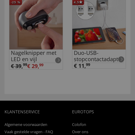
-25
%
4,5
Nagelknipper met
Duo-USB-
LED en vijl
stopcontactadapter
99
€ 11,
99
€ 39
,
€ 29,
99
KLANTENSERVICE
EUROTOPS
Algemene voorwaarden
Colofon
Vaak gestelde vragen - FAQ
Over ons