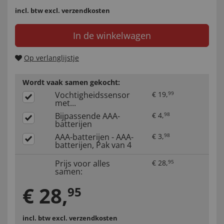
incl. btw
excl. verzendkosten
In de winkelwagen
Op verlanglijstje
Wordt vaak samen gekocht:
Vochtigheidssensor
€
19
,
99
met...
Bijpassende AAA-
€
4
,
98
batterijen
AAA-batterijen - AAA-
€
3
,
98
batterijen, Pak van 4
Prijs voor alles
€
28
,
95
samen:
€
28
,
95
incl. btw
excl. verzendkosten