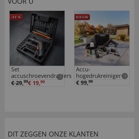
VOOR U
-33
%
NIEUW
Set
Accu-
accuschroevendraaiers
hogedrukreiniger
99
€ 99,
99
€ 29
,
€ 19,
99
DIT ZEGGEN ONZE KLANTEN