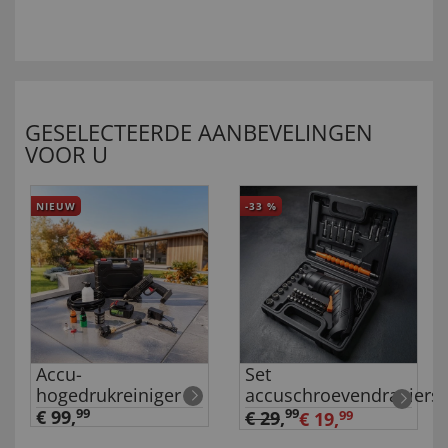
GESELECTEERDE AANBEVELINGEN
VOOR U
NIEUW
-33
%
Accu-
Set
hogedrukreiniger
accuschroevendraaiers
€ 99,
99
99
€ 29
,
€ 19,
99