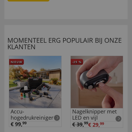
MOMENTEEL ERG POPULAIR BIJ ONZE
KLANTEN
NIEUW
-25
%
Accu-
Nagelknipper met
hogedrukreiniger
LED en vijl
€ 99,
99
99
€ 39
,
€ 29,
99