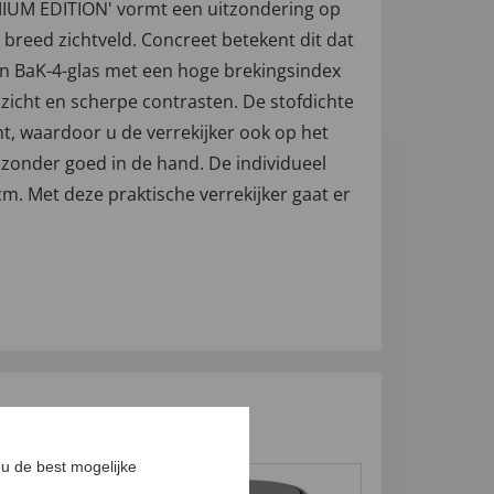
EMIUM EDITION' vormt een uitzondering op
k breed zichtveld. Concreet betekent dit dat
van BaK-4-glas met een hoge brekingsindex
zicht en scherpe contrasten. De stofdichte
, waardoor u de verrekijker ook op het
ijzonder goed in de hand. De individueel
3 cm. Met deze praktische verrekijker gaat er
u de best mogelijke
-50
%
-67
%