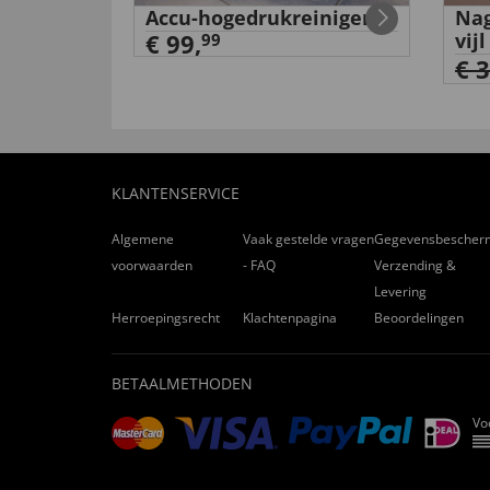
rming
Accu-hogedrukreiniger
Nag
€ 99,
vijl
99
€ 
KLANTENSERVICE
Algemene
Vaak gestelde vragen
Gegevensbescher
voorwaarden
- FAQ
Verzending &
Levering
Herroepingsrecht
Klachtenpagina
Beoordelingen
BETAALMETHODEN
Vo