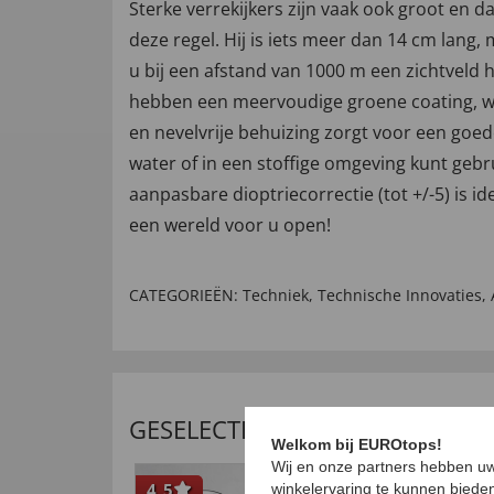
Sterke verrekijkers zijn vaak ook groot en
deze regel. Hij is iets meer dan 14 cm lang,
u bij een afstand van 1000 m een zichtveld 
hebben een meervoudige groene coating, waa
en nevelvrije behuizing zorgt voor een go
water of in een stoffige omgeving kunt gebr
aanpasbare dioptriecorrectie (tot +/-5) is ide
een wereld voor u open!
CATEGORIEËN:
Techniek
,
Technische Innovaties
,
GESELECTEERDE AANBEVELING
Welkom bij EUROtops!
Wij en onze partners hebben uw
4,5
NI
winkelervaring te kunnen biede