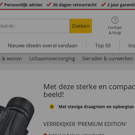
Persoonlijk advies
30 dagen retourrecht
3 jaar garant
Zoeken
Contact
& Hulp
Nieuwe ideeën overal vandaan
Top 50
In
n & wonen
Lichaamsverzorging
Sieraden & uurwerken
Met deze sterke en compacte
beeld!
Met stevige draagriem en opbergtas
VERREKIJKER 'PREMIUM EDITION'