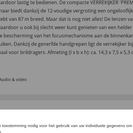
 daardoor lastig te bedienen. De compacte VERREKIJKER 'PR
 maar biedt dankzij de 12-voudige vergroting een ongelooflij
hebt van 87 m breed. Maar dat is nog niet alles! De lenzen 
rdoor u ook bij slecht weer kunt genieten van een helder 
ede bescherming van het focusmechanisme aan de binnenkant
uiken. Dankzij de generfde handgrepen ligt de verrekijker b
aal voor brildragers. Afmeting (l x b x h): ca. 14,3 x 7,5 x 5,
Audio & video
EN VOOR U
 toestemming nodig voor het gebruik van uw individuele gegevens om 
EUW
4,5
n.