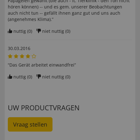
Papageien gewählt (die auch - lt. Tierklinik - den Ton nicht
hören können) -- und es gem. unserer Beobachtungen
auch nicht tun -- gefällt ihnen ganz gut und uns auch
(angenehmes Klima).”
nuttig (
0
)
niet nuttig (
0
)
30.03.2016
“Das Gerät arbeitet einwandfrei”
nuttig (
0
)
niet nuttig (
0
)
UW PRODUCTVRAGEN
Vraag stellen