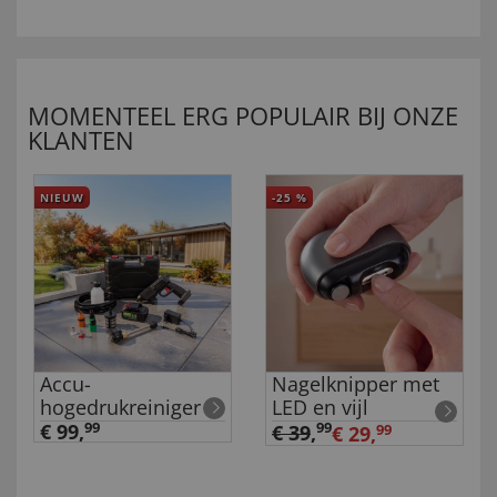
MOMENTEEL ERG POPULAIR BIJ ONZE
KLANTEN
NIEUW
-25
%
Accu-
Nagelknipper met
hogedrukreiniger
LED en vijl
€ 99,
99
99
€ 39
,
€ 29,
99