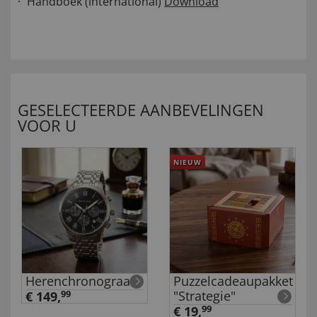
Handboek (international)
Download
GESELECTEERDE AANBEVELINGEN
VOOR U
NIEUW
Herenchronograaf
Puzzelcadeaupakket
l
"Strategie"
€ 149,
99
€ 19,
99