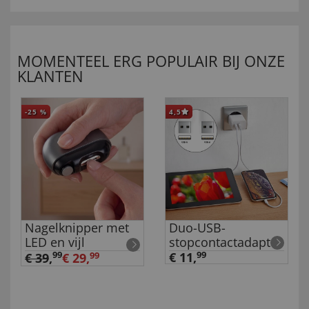
MOMENTEEL ERG POPULAIR BIJ ONZE
KLANTEN
-25
%
4,5
Nagelknipper met
Duo-USB-
LED en vijl
stopcontactadapter
99
€ 11,
99
€ 39
,
€ 29,
99