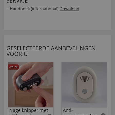
SERVICE
Handboek (international)
Download
GESELECTEERDE AANBEVELINGEN
VOOR U
-25
%
Nagelknipper met
Anti-