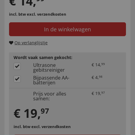
€
14
,
incl. btw
excl. verzendkosten
In de winkelwagen
Op verlanglijstje
Wordt vaak samen gekocht:
Ultrasone
€
14
,
99
gebitsreiniger
Bijpassende AA-
€
4
,
98
batterijen
Prijs voor alles
€
19
,
97
samen:
€
19
,
97
incl. btw
excl. verzendkosten